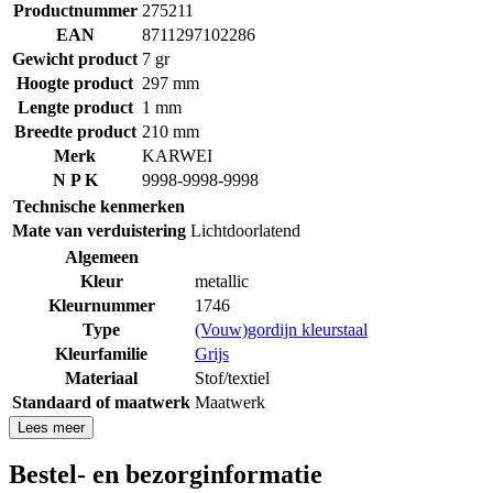
Productnummer
275211
EAN
8711297102286
Gewicht product
7 gr
Hoogte product
297 mm
Lengte product
1 mm
Breedte product
210 mm
Merk
KARWEI
N P K
9998-9998-9998
Technische kenmerken
Mate van verduistering
Lichtdoorlatend
Algemeen
Kleur
metallic
Kleurnummer
1746
Type
(Vouw)gordijn kleurstaal
Kleurfamilie
Grijs
Materiaal
Stof/textiel
Standaard of maatwerk
Maatwerk
Lees meer
Bestel- en bezorginformatie