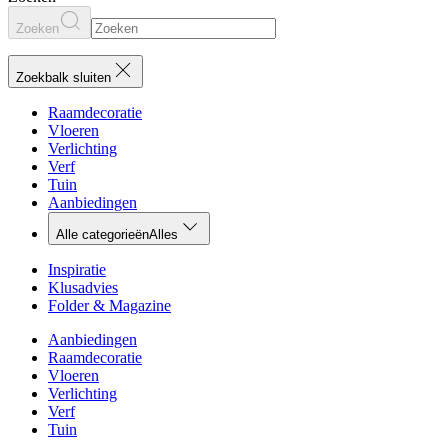
Zoeken
Zoekbalk sluiten
Raamdecoratie
Vloeren
Verlichting
Verf
Tuin
Aanbiedingen
Alle categorieën
Alles
Inspiratie
Klusadvies
Folder & Magazine
Aanbiedingen
Raamdecoratie
Vloeren
Verlichting
Verf
Tuin