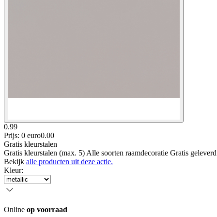
0.99
Prijs: 0 euro
0
.
00
Gratis kleurstalen
Gratis kleurstalen (max. 5) Alle soorten raamdecoratie Gratis gelever
Bekijk
alle producten uit deze actie.
Kleur
:
Online
op voorraad