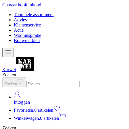
Ga naar hoofdinhoud
Toon hele assortiment
Advies
Klantenservice
Actie
Wooninspiratie
Bouwmarkten
Karwei
Zoeken
Zoeken
Inloggen
Favorieten
,
0 artikelen
Winkelwagen
,
0 artikelen
Zoeken