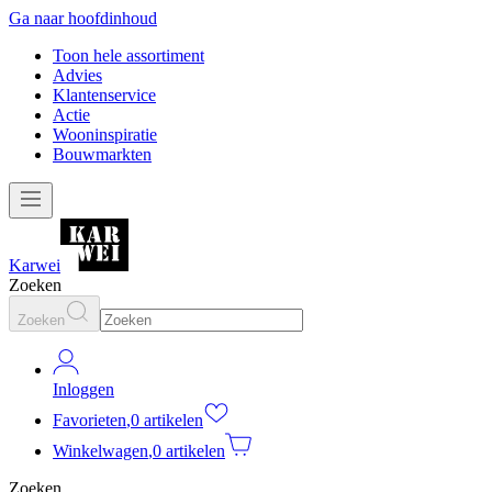
Ga naar hoofdinhoud
Toon hele assortiment
Advies
Klantenservice
Actie
Wooninspiratie
Bouwmarkten
Karwei
Zoeken
Zoeken
Inloggen
Favorieten
,
0 artikelen
Winkelwagen
,
0 artikelen
Zoeken