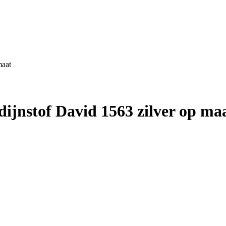
maat
jnstof David 1563 zilver op ma