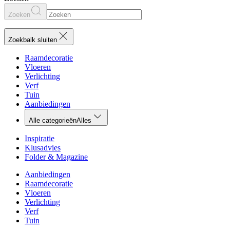
Zoeken
Zoekbalk sluiten
Raamdecoratie
Vloeren
Verlichting
Verf
Tuin
Aanbiedingen
Alle categorieën
Alles
Inspiratie
Klusadvies
Folder & Magazine
Aanbiedingen
Raamdecoratie
Vloeren
Verlichting
Verf
Tuin