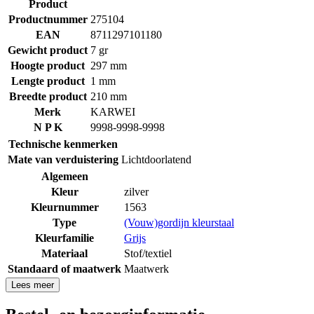
Product
Productnummer
275104
EAN
8711297101180
Gewicht product
7 gr
Hoogte product
297 mm
Lengte product
1 mm
Breedte product
210 mm
Merk
KARWEI
N P K
9998-9998-9998
Technische kenmerken
Mate van verduistering
Lichtdoorlatend
Algemeen
Kleur
zilver
Kleurnummer
1563
Type
(Vouw)gordijn kleurstaal
Kleurfamilie
Grijs
Materiaal
Stof/textiel
Standaard of maatwerk
Maatwerk
Lees meer