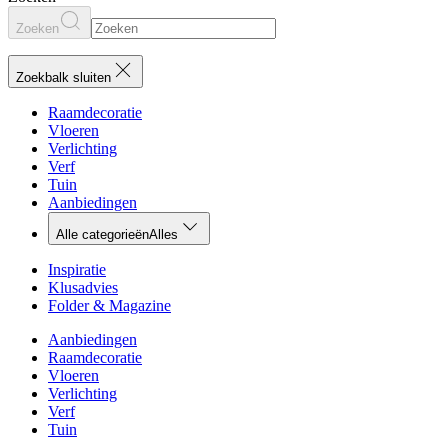
Zoeken
Zoekbalk sluiten
Raamdecoratie
Vloeren
Verlichting
Verf
Tuin
Aanbiedingen
Alle categorieën
Alles
Inspiratie
Klusadvies
Folder & Magazine
Aanbiedingen
Raamdecoratie
Vloeren
Verlichting
Verf
Tuin