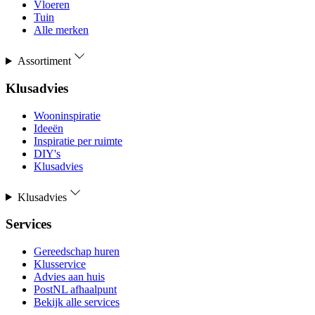
Vloeren
Tuin
Alle merken
Assortiment
Klusadvies
Wooninspiratie
Ideeën
Inspiratie per ruimte
DIY's
Klusadvies
Klusadvies
Services
Gereedschap huren
Klusservice
Advies aan huis
PostNL afhaalpunt
Bekijk alle services