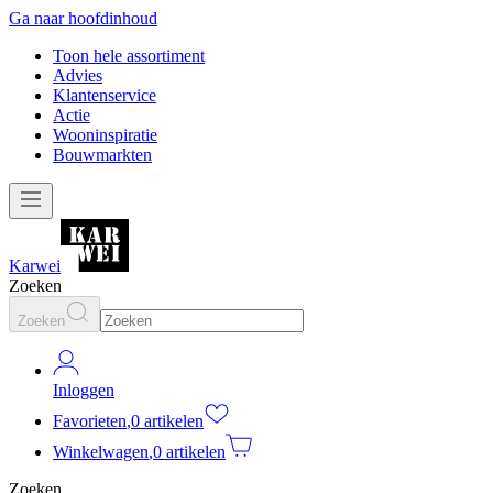
Ga naar hoofdinhoud
Toon hele assortiment
Advies
Klantenservice
Actie
Wooninspiratie
Bouwmarkten
Karwei
Zoeken
Zoeken
Inloggen
Favorieten
,
0 artikelen
Winkelwagen
,
0 artikelen
Zoeken