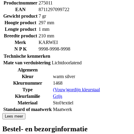
Productnummer
275011
EAN
8711297099722
Gewicht product
7 gr
Hoogte product
297 mm
Lengte product
1 mm
Breedte product
210 mm
Merk
KARWEI
N P K
9998-9998-9998
Technische kenmerken
Mate van verduistering
Lichtdoorlatend
Algemeen
Kleur
warm silver
Kleurnummer
1468
Type
(Vouw)gordijn kleurstaal
Kleurfamilie
Grijs
Materiaal
Stof/textiel
Standaard of maatwerk
Maatwerk
Lees meer
Bestel- en bezorginformatie