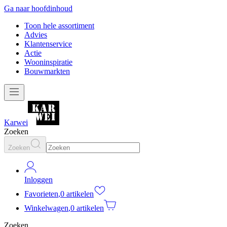
Ga naar hoofdinhoud
Toon hele assortiment
Advies
Klantenservice
Actie
Wooninspiratie
Bouwmarkten
Karwei
Zoeken
Zoeken
Inloggen
Favorieten
,
0 artikelen
Winkelwagen
,
0 artikelen
Zoeken