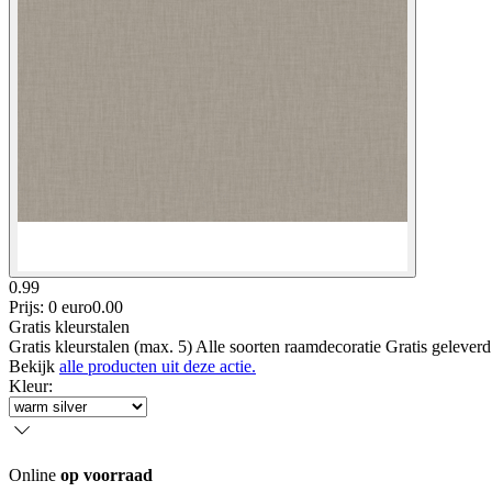
0.99
Prijs: 0 euro
0
.
00
Gratis kleurstalen
Gratis kleurstalen (max. 5) Alle soorten raamdecoratie Gratis gelever
Bekijk
alle producten uit deze actie.
Kleur
:
Online
op voorraad