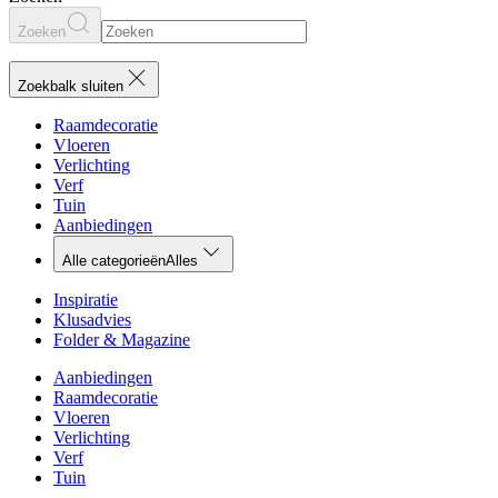
Zoeken
Zoekbalk sluiten
Raamdecoratie
Vloeren
Verlichting
Verf
Tuin
Aanbiedingen
Alle categorieën
Alles
Inspiratie
Klusadvies
Folder & Magazine
Aanbiedingen
Raamdecoratie
Vloeren
Verlichting
Verf
Tuin