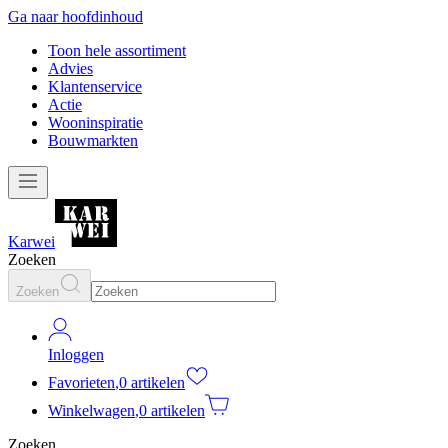
Ga naar hoofdinhoud
Toon hele assortiment
Advies
Klantenservice
Actie
Wooninspiratie
Bouwmarkten
Karwei
Zoeken
Zoeken
Inloggen
Favorieten
,
0 artikelen
Winkelwagen
,
0 artikelen
Zoeken