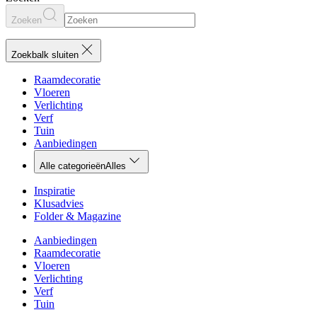
Zoeken
Zoekbalk sluiten
Raamdecoratie
Vloeren
Verlichting
Verf
Tuin
Aanbiedingen
Alle categorieën
Alles
Inspiratie
Klusadvies
Folder & Magazine
Aanbiedingen
Raamdecoratie
Vloeren
Verlichting
Verf
Tuin