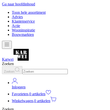
Ga naar hoofdinhoud
Toon hele assortiment
Advies
Klantenservice
Actie
Wooninspiratie
Bouwmarkten
Karwei
Zoeken
Zoeken
Inloggen
Favorieten
,
0 artikelen
Winkelwagen
,
0 artikelen
Zoeken