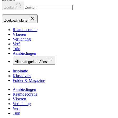
Zoeken
Zoekbalk sluiten
Raamdecoratie
Vloeren
Verlichting
Verf
Tuin
Aanbiedingen
Alle categorieën
Alles
Inspiratie
Klusadvies
Folder & Magazine
Aanbiedingen
Raamdecoratie
Vloeren
Verlichting
Verf
Tuin