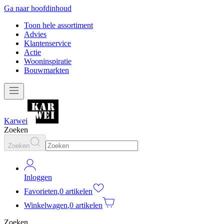
Ga naar hoofdinhoud
Toon hele assortiment
Advies
Klantenservice
Actie
Wooninspiratie
Bouwmarkten
Karwei
Zoeken
Zoeken
Inloggen
Favorieten
,
0 artikelen
Winkelwagen
,
0 artikelen
Zoeken