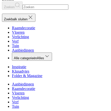
Zoeken
Zoekbalk sluiten
Raamdecoratie
Vloeren
Verlichting
Verf
Tuin
Aanbiedingen
Alle categorieën
Alles
Inspiratie
Klusadvies
Folder & Magazine
Aanbiedingen
Raamdecoratie
Vloeren
Verlichting
Verf
Tuin