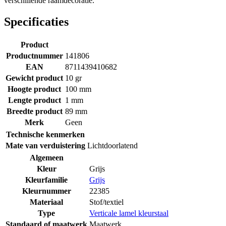
verschillende raamdecoratie.
Specificaties
Product
Productnummer
141806
EAN
8711439410682
Gewicht product
10 gr
Hoogte product
100 mm
Lengte product
1 mm
Breedte product
89 mm
Merk
Geen
Technische kenmerken
Mate van verduistering
Lichtdoorlatend
Algemeen
Kleur
Grijs
Kleurfamilie
Grijs
Kleurnummer
22385
Materiaal
Stof/textiel
Type
Verticale lamel kleurstaal
Standaard of maatwerk
Maatwerk