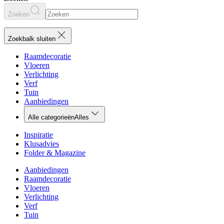
Zoeken
Zoekbalk sluiten
Raamdecoratie
Vloeren
Verlichting
Verf
Tuin
Aanbiedingen
Alle categorieën
Alles
Inspiratie
Klusadvies
Folder & Magazine
Aanbiedingen
Raamdecoratie
Vloeren
Verlichting
Verf
Tuin