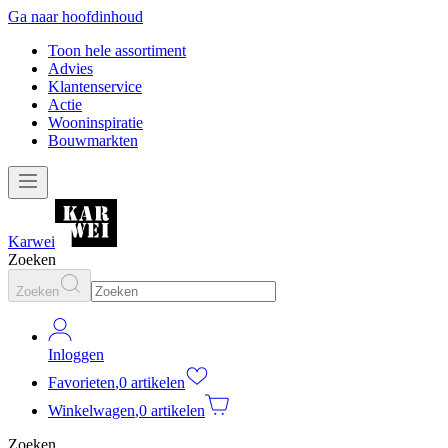
Ga naar hoofdinhoud
Toon hele assortiment
Advies
Klantenservice
Actie
Wooninspiratie
Bouwmarkten
Karwei
Zoeken
Zoeken
Inloggen
Favorieten
,
0 artikelen
Winkelwagen
,
0 artikelen
Zoeken