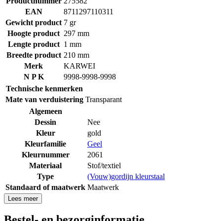
Productnummer
275582
EAN
8711297110311
Gewicht product
7 gr
Hoogte product
297 mm
Lengte product
1 mm
Breedte product
210 mm
Merk
KARWEI
N P K
9998-9998-9998
Technische kenmerken
Mate van verduistering
Transparant
Algemeen
Dessin
Nee
Kleur
gold
Kleurfamilie
Geel
Kleurnummer
2061
Materiaal
Stof/textiel
Type
(Vouw)gordijn kleurstaal
Standaard of maatwerk
Maatwerk
Lees meer
Bestel- en bezorginformatie