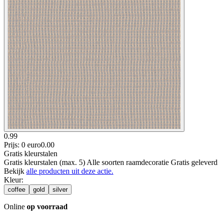
0.99
Prijs: 0 euro
0
.
00
Gratis kleurstalen
Gratis kleurstalen (max. 5) Alle soorten raamdecoratie Gratis gelever
Bekijk
alle producten uit deze actie.
Kleur
:
coffee
gold
silver
Online
op voorraad