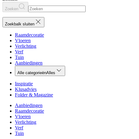
Zoeken
Zoekbalk sluiten
Raamdecoratie
Vloeren
Verlichting
Verf
Tuin
Aanbiedingen
Alle categorieën
Alles
Inspiratie
Klusadvies
Folder & Magazine
Aanbiedingen
Raamdecoratie
Vloeren
Verlichting
Verf
Tuin