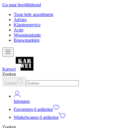
Ga naar hoofdinhoud
Toon hele assortiment
Advies
Klantenservice
Actie
Wooninspiratie
Bouwmarkten
Karwei
Zoeken
Zoeken
Inloggen
Favorieten
,
0 artikelen
Winkelwagen
,
0 artikelen
Zoeken