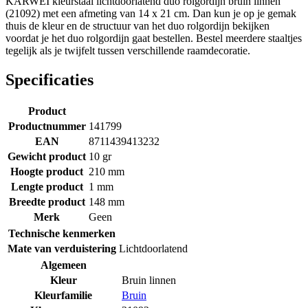
KARWEI kleurstaal lichtdoorlatend duo rolgordijn bruin linnen
(21092) met een afmeting van 14 x 21 cm. Dan kun je op je gemak
thuis de kleur en de structuur van het duo rolgordijn bekijken
voordat je het duo rolgordijn gaat bestellen. Bestel meerdere staaltjes
tegelijk als je twijfelt tussen verschillende raamdecoratie.
Specificaties
Product
Productnummer
141799
EAN
8711439413232
Gewicht product
10 gr
Hoogte product
210 mm
Lengte product
1 mm
Breedte product
148 mm
Merk
Geen
Technische kenmerken
Mate van verduistering
Lichtdoorlatend
Algemeen
Kleur
Bruin linnen
Kleurfamilie
Bruin