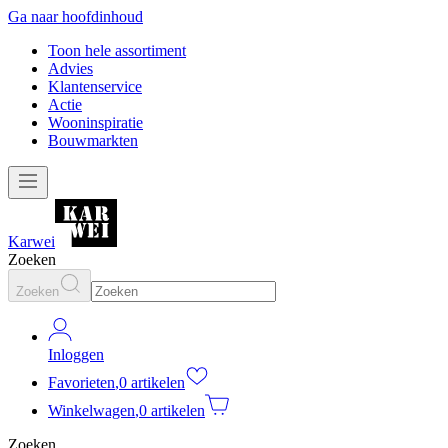
Ga naar hoofdinhoud
Toon hele assortiment
Advies
Klantenservice
Actie
Wooninspiratie
Bouwmarkten
Karwei
Zoeken
Zoeken
Inloggen
Favorieten
,
0 artikelen
Winkelwagen
,
0 artikelen
Zoeken