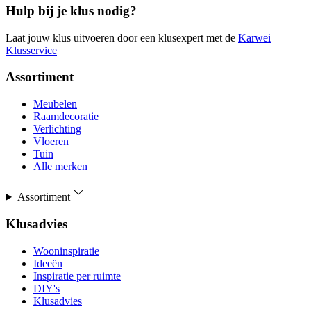
Hulp bij je klus nodig?
Laat jouw klus uitvoeren door een klusexpert met de
Karwei
Klusservice
Assortiment
Meubelen
Raamdecoratie
Verlichting
Vloeren
Tuin
Alle merken
Assortiment
Klusadvies
Wooninspiratie
Ideeën
Inspiratie per ruimte
DIY's
Klusadvies