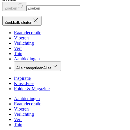
Zoeken
Zoekbalk sluiten
Raamdecoratie
Vloeren
Verlichting
Verf
Tuin
Aanbiedingen
Alle categorieën
Alles
Inspiratie
Klusadvies
Folder & Magazine
Aanbiedingen
Raamdecoratie
Vloeren
Verlichting
Verf
Tuin