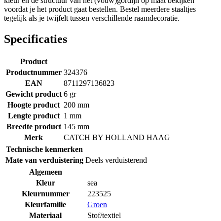
kleur en de structuur van het (vouw)gordijn op maat bekijken
voordat je het product gaat bestellen. Bestel meerdere staaltjes
tegelijk als je twijfelt tussen verschillende raamdecoratie.
Specificaties
Product
Productnummer
324376
EAN
8711297136823
Gewicht product
6 gr
Hoogte product
200 mm
Lengte product
1 mm
Breedte product
145 mm
Merk
CATCH BY HOLLAND HAAG
Technische kenmerken
Mate van verduistering
Deels verduisterend
Algemeen
Kleur
sea
Kleurnummer
223525
Kleurfamilie
Groen
Materiaal
Stof/textiel