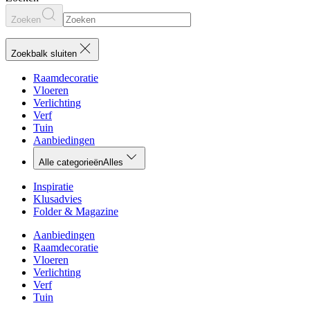
Zoeken
Zoekbalk sluiten
Raamdecoratie
Vloeren
Verlichting
Verf
Tuin
Aanbiedingen
Alle categorieën
Alles
Inspiratie
Klusadvies
Folder & Magazine
Aanbiedingen
Raamdecoratie
Vloeren
Verlichting
Verf
Tuin