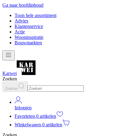
Ga naar hoofdinhoud
Toon hele assortiment
Advies
Klantenservice
Actie
Wooninspiratie
Bouwmarkten
Karwei
Zoeken
Zoeken
Inloggen
Favorieten
,
0 artikelen
Winkelwagen
,
0 artikelen
Zoeken