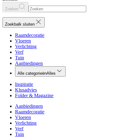
Zoeken
Zoekbalk sluiten
Raamdecoratie
Vloeren
Verlichting
Verf
Tuin
Aanbiedingen
Alle categorieën
Alles
Inspiratie
Klusadvies
Folder & Magazine
Aanbiedingen
Raamdecoratie
Vloeren
Verlichting
Verf
Tuin