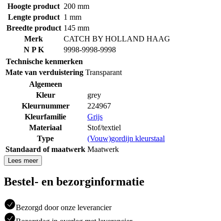
Hoogte product
200 mm
Lengte product
1 mm
Breedte product
145 mm
Merk
CATCH BY HOLLAND HAAG
N P K
9998-9998-9998
Technische kenmerken
Mate van verduistering
Transparant
Algemeen
Kleur
grey
Kleurnummer
224967
Kleurfamilie
Grijs
Materiaal
Stof/textiel
Type
(Vouw)gordijn kleurstaal
Standaard of maatwerk
Maatwerk
Lees meer
Bestel- en bezorginformatie
Bezorgd door onze leverancier