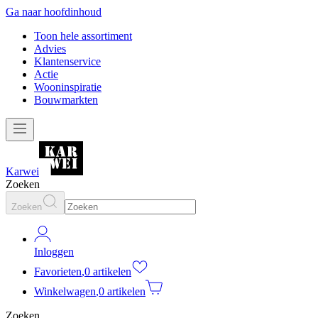
Ga naar hoofdinhoud
Toon hele assortiment
Advies
Klantenservice
Actie
Wooninspiratie
Bouwmarkten
Karwei
Zoeken
Zoeken
Inloggen
Favorieten
,
0 artikelen
Winkelwagen
,
0 artikelen
Zoeken