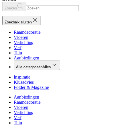
Zoeken
Zoekbalk sluiten
Raamdecoratie
Vloeren
Verlichting
Verf
Tuin
Aanbiedingen
Alle categorieën
Alles
Inspiratie
Klusadvies
Folder & Magazine
Aanbiedingen
Raamdecoratie
Vloeren
Verlichting
Verf
Tuin