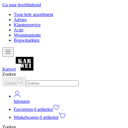
Ga naar hoofdinhoud
Toon hele assortiment
Advies
Klantenservice
Actie
Wooninspiratie
Bouwmarkten
Karwei
Zoeken
Zoeken
Inloggen
Favorieten
,
0 artikelen
Winkelwagen
,
0 artikelen
Zoeken