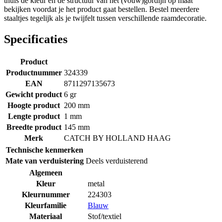
thuis de kleur en de structuur van het (vouw)gordijn op maat
bekijken voordat je het product gaat bestellen. Bestel meerdere
staaltjes tegelijk als je twijfelt tussen verschillende raamdecoratie.
Specificaties
Product
Productnummer
324339
EAN
8711297135673
Gewicht product
6 gr
Hoogte product
200 mm
Lengte product
1 mm
Breedte product
145 mm
Merk
CATCH BY HOLLAND HAAG
Technische kenmerken
Mate van verduistering
Deels verduisterend
Algemeen
Kleur
metal
Kleurnummer
224303
Kleurfamilie
Blauw
Materiaal
Stof/textiel