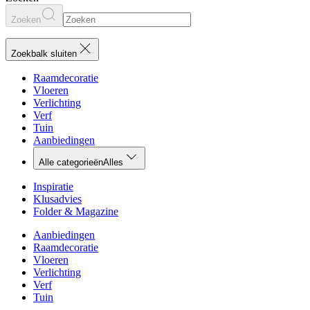
Zoeken
Zoekbalk sluiten
Raamdecoratie
Vloeren
Verlichting
Verf
Tuin
Aanbiedingen
Alle categorieën
Alles
Inspiratie
Klusadvies
Folder & Magazine
Aanbiedingen
Raamdecoratie
Vloeren
Verlichting
Verf
Tuin