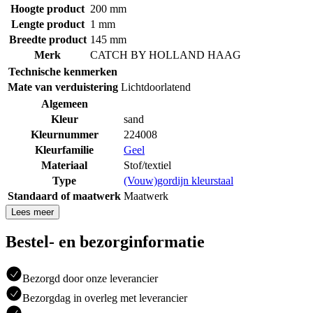
Hoogte product
200 mm
Lengte product
1 mm
Breedte product
145 mm
Merk
CATCH BY HOLLAND HAAG
Technische kenmerken
Mate van verduistering
Lichtdoorlatend
Algemeen
Kleur
sand
Kleurnummer
224008
Kleurfamilie
Geel
Materiaal
Stof/textiel
Type
(Vouw)gordijn kleurstaal
Standaard of maatwerk
Maatwerk
Lees meer
Bestel- en bezorginformatie
Bezorgd door onze leverancier
Bezorgdag in overleg met leverancier