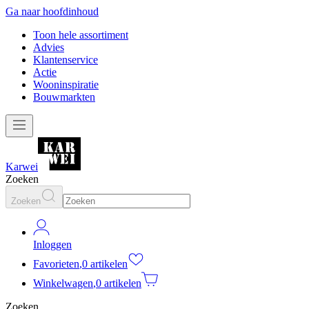
Ga naar hoofdinhoud
Toon hele assortiment
Advies
Klantenservice
Actie
Wooninspiratie
Bouwmarkten
Karwei
Zoeken
Zoeken
Inloggen
Favorieten
,
0 artikelen
Winkelwagen
,
0 artikelen
Zoeken