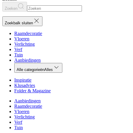
Zoeken
Zoekbalk sluiten
Raamdecoratie
Vloeren
Verlichting
Verf
Tuin
Aanbiedingen
Alle categorieën
Alles
Inspiratie
Klusadvies
Folder & Magazine
Aanbiedingen
Raamdecoratie
Vloeren
Verlichting
Verf
Tuin