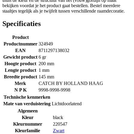
thuis de kleur en de structuur van het (vouw)gordijn op maat
bekijken voordat je het product gaat bestellen. Bestel meerdere
staaltjes tegelijk als je twijfelt tussen verschillende raamdecoratie.
Specificaties
Product
Productnummer
324949
EAN
8711297138032
Gewicht product
6 gr
Hoogte product
200 mm
Lengte product
1 mm
Breedte product
145 mm
Merk
CATCH BY HOLLAND HAAG
N P K
9998-9998-9998
Technische kenmerken
Mate van verduistering
Lichtdoorlatend
Algemeen
Kleur
black
Kleurnummer
220547
Kleurfamilie
Zwart