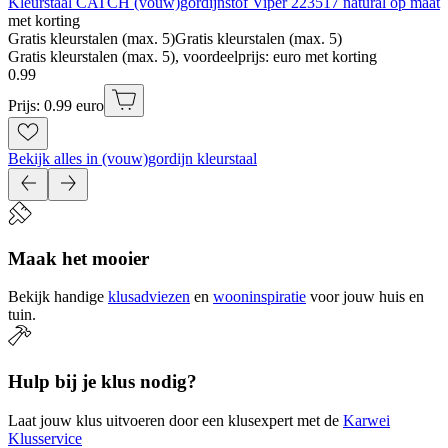
Kleurstaal CATCH (vouw)gordijnstof Viper 223517 natural op maat
met korting
Gratis kleurstalen (max. 5)
Gratis kleurstalen (max. 5)
Gratis kleurstalen (max. 5), voordeelprijs: euro met korting
0
.
99
Prijs: 0.99 euro
Bekijk alles in (vouw)gordijn kleurstaal
Maak het mooier
Bekijk handige
klusadviezen
en
wooninspiratie
voor jouw huis en
tuin.
Hulp bij je klus nodig?
Laat jouw klus uitvoeren door een klusexpert met de
Karwei
Klusservice