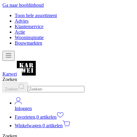
Ga naar hoofdinhoud
Toon hele assortiment
Advies
Klantenservice
Actie
Wooninspiratie
Bouwmarkten
Karwei
Zoeken
Zoeken
Inloggen
Favorieten
,
0 artikelen
Winkelwagen
,
0 artikelen
Zoeken