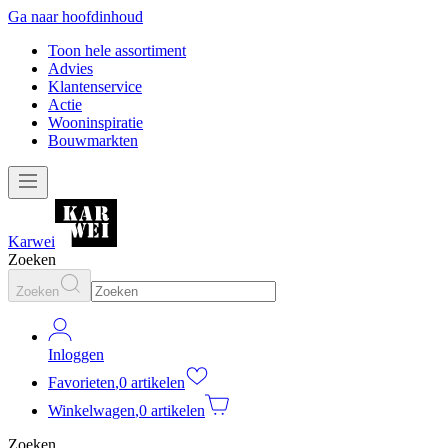
Ga naar hoofdinhoud
Toon hele assortiment
Advies
Klantenservice
Actie
Wooninspiratie
Bouwmarkten
Karwei
Zoeken
Zoeken
Inloggen
Favorieten
,
0 artikelen
Winkelwagen
,
0 artikelen
Zoeken