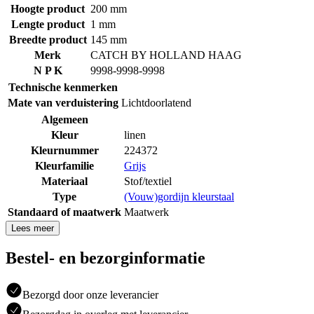
Hoogte product
200 mm
Lengte product
1 mm
Breedte product
145 mm
Merk
CATCH BY HOLLAND HAAG
N P K
9998-9998-9998
Technische kenmerken
Mate van verduistering
Lichtdoorlatend
Algemeen
Kleur
linen
Kleurnummer
224372
Kleurfamilie
Grijs
Materiaal
Stof/textiel
Type
(Vouw)gordijn kleurstaal
Standaard of maatwerk
Maatwerk
Lees meer
Bestel- en bezorginformatie
Bezorgd door onze leverancier