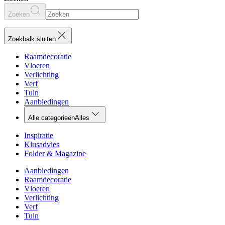
Zoeken
Zoekbalk sluiten
Raamdecoratie
Vloeren
Verlichting
Verf
Tuin
Aanbiedingen
Alle categorieën
Alles
Inspiratie
Klusadvies
Folder & Magazine
Aanbiedingen
Raamdecoratie
Vloeren
Verlichting
Verf
Tuin