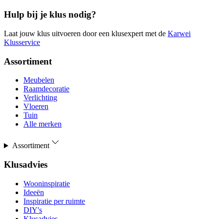
Hulp bij je klus nodig?
Laat jouw klus uitvoeren door een klusexpert met de
Karwei
Klusservice
Assortiment
Meubelen
Raamdecoratie
Verlichting
Vloeren
Tuin
Alle merken
Assortiment
Klusadvies
Wooninspiratie
Ideeën
Inspiratie per ruimte
DIY's
Klusadvies