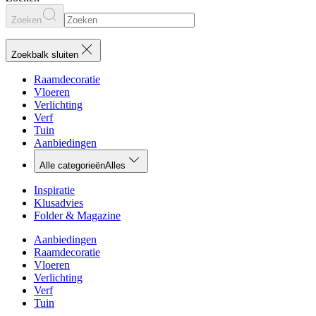
Zoeken
Zoekbalk sluiten
Raamdecoratie
Vloeren
Verlichting
Verf
Tuin
Aanbiedingen
Alle categorieën
Alles
Inspiratie
Klusadvies
Folder & Magazine
Aanbiedingen
Raamdecoratie
Vloeren
Verlichting
Verf
Tuin