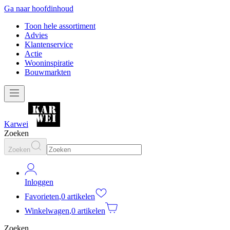
Ga naar hoofdinhoud
Toon hele assortiment
Advies
Klantenservice
Actie
Wooninspiratie
Bouwmarkten
Karwei
Zoeken
Zoeken
Inloggen
Favorieten
,
0 artikelen
Winkelwagen
,
0 artikelen
Zoeken