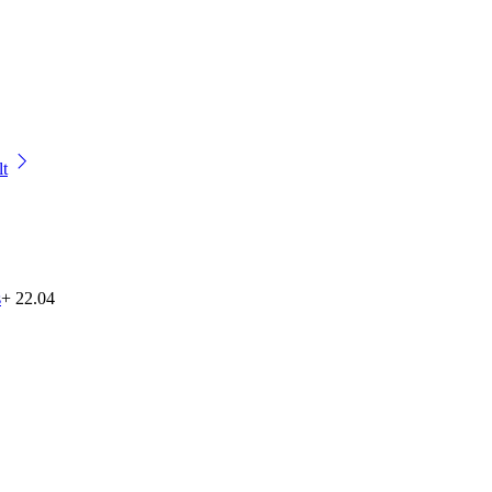
lt
s
+ 22.04