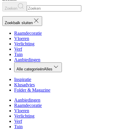
Zoeken
Zoekbalk sluiten
Raamdecoratie
Vloeren
Verlichting
Verf
Tuin
Aanbiedingen
Alle categorieën
Alles
Inspiratie
Klusadvies
Folder & Magazine
Aanbiedingen
Raamdecoratie
Vloeren
Verlichting
Verf
Tuin