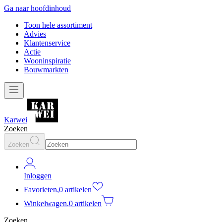
Ga naar hoofdinhoud
Toon hele assortiment
Advies
Klantenservice
Actie
Wooninspiratie
Bouwmarkten
Karwei
Zoeken
Zoeken
Inloggen
Favorieten
,
0 artikelen
Winkelwagen
,
0 artikelen
Zoeken