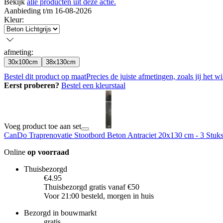
Bekijk
alle producten uit deze actie.
Aanbieding t/m 16-08-2026
Kleur
:
afmeting
:
30x100cm
38x130cm
Bestel dit product op maat
Precies de juiste afmetingen, zoals jij het wi
Eerst proberen?
Bestel een kleurstaal
Voeg product toe aan set
CanDo Traprenovatie Stootbord Beton Antraciet 20x130 cm - 3 Stuk
Online
op voorraad
Thuisbezorgd
€4.95
Thuisbezorgd gratis vanaf €50
Voor 21:00 besteld, morgen in huis
Bezorgd in bouwmarkt
gratis