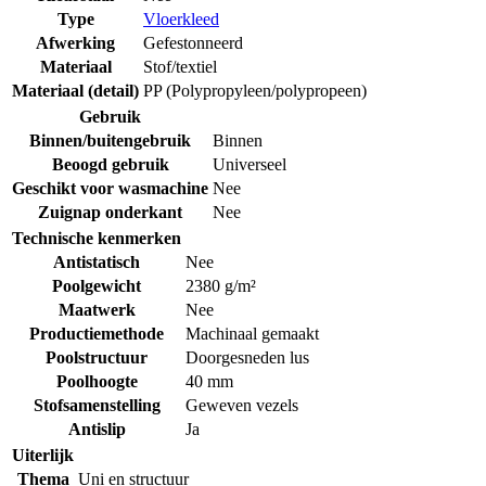
Type
Vloerkleed
Afwerking
Gefestonneerd
Materiaal
Stof/textiel
Materiaal (detail)
PP (Polypropyleen/polypropeen)
Gebruik
Binnen/buitengebruik
Binnen
Beoogd gebruik
Universeel
Geschikt voor wasmachine
Nee
Zuignap onderkant
Nee
Technische kenmerken
Antistatisch
Nee
Poolgewicht
2380 g/m²
Maatwerk
Nee
Productiemethode
Machinaal gemaakt
Poolstructuur
Doorgesneden lus
Poolhoogte
40 mm
Stofsamenstelling
Geweven vezels
Antislip
Ja
Uiterlijk
Thema
Uni en structuur