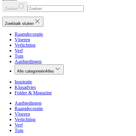
Zoeken
Zoekbalk sluiten
Raamdecoratie
Vloeren
Verlichting
Verf
Tuin
Aanbiedingen
Alle categorieën
Alles
Inspiratie
Klusadvies
Folder & Magazine
Aanbiedingen
Raamdecoratie
Vloeren
Verlichting
Verf
Tuin