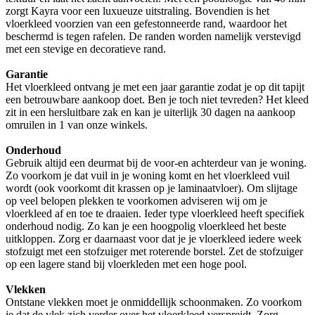
zorgt Kayra voor een luxueuze uitstraling. Bovendien is het
vloerkleed voorzien van een gefestonneerde rand, waardoor het
beschermd is tegen rafelen. De randen worden namelijk verstevigd
met een stevige en decoratieve rand.
Garantie
Het vloerkleed ontvang je met een jaar garantie zodat je op dit tapijt
een betrouwbare aankoop doet. Ben je toch niet tevreden? Het kleed
zit in een hersluitbare zak en kan je uiterlijk 30 dagen na aankoop
omruilen in 1 van onze winkels.
Onderhoud
Gebruik altijd een deurmat bij de voor-en achterdeur van je woning.
Zo voorkom je dat vuil in je woning komt en het vloerkleed vuil
wordt (ook voorkomt dit krassen op je laminaatvloer). Om slijtage
op veel belopen plekken te voorkomen adviseren wij om je
vloerkleed af en toe te draaien. Ieder type vloerkleed heeft specifiek
onderhoud nodig. Zo kan je een hoogpolig vloerkleed het beste
uitkloppen. Zorg er daarnaast voor dat je je vloerkleed iedere week
stofzuigt met een stofzuiger met roterende borstel. Zet de stofzuiger
op een lagere stand bij vloerkleden met een hoge pool.
Vlekken
Ontstane vlekken moet je onmiddellijk schoonmaken. Zo voorkom
je dat de vlek zich verder over het vloerkleed verspreidt. Zorg