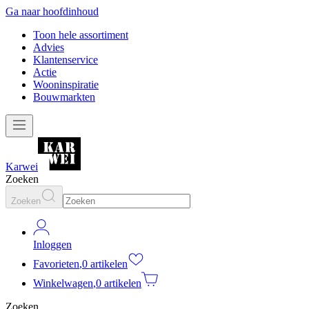
Ga naar hoofdinhoud
Toon hele assortiment
Advies
Klantenservice
Actie
Wooninspiratie
Bouwmarkten
Karwei
Zoeken
Zoeken
Inloggen
Favorieten
,
0 artikelen
Winkelwagen
,
0 artikelen
Zoeken