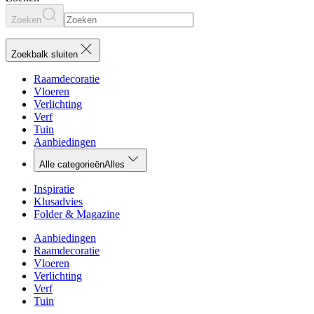
Zoeken
Zoekbalk sluiten
Raamdecoratie
Vloeren
Verlichting
Verf
Tuin
Aanbiedingen
Alle categorieën
Alles
Inspiratie
Klusadvies
Folder & Magazine
Aanbiedingen
Raamdecoratie
Vloeren
Verlichting
Verf
Tuin