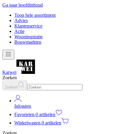
Ga naar hoofdinhoud
Toon hele assortiment
Advies
Klantenservice
Actie
Wooninspiratie
Bouwmarkten
Karwei
Zoeken
Zoeken
Inloggen
Favorieten
,
0 artikelen
Winkelwagen
,
0 artikelen
Zoeken