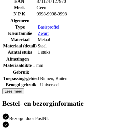
EAN
8711247127970
Merk
Geen
N P K
9998-9998-9998
Algemeen
Type
Basisprofiel
Kleurfamilie
Zwart
Materiaal
Metaal
Materiaal (detail)
Staal
Aantal stuks
1 stuks
Afmetingen
Materiaaldikte
1 mm
Gebruik
Toepassingsgebied
Binnen
,
Buiten
Beoogd gebruik
Universeel
Lees meer
Bestel- en bezorginformatie
Bezorgd door PostNL