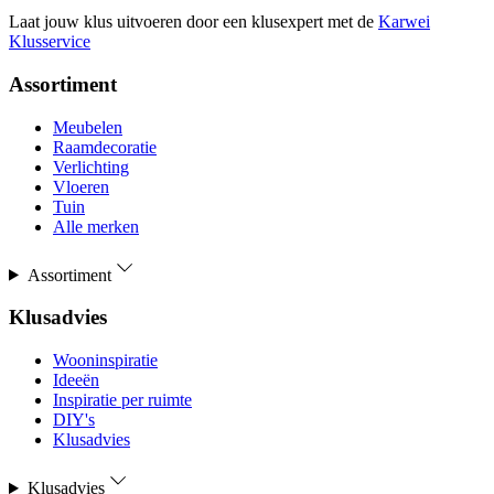
Laat jouw klus uitvoeren door een klusexpert met de
Karwei
Klusservice
Assortiment
Meubelen
Raamdecoratie
Verlichting
Vloeren
Tuin
Alle merken
Assortiment
Klusadvies
Wooninspiratie
Ideeën
Inspiratie per ruimte
DIY's
Klusadvies
Klusadvies