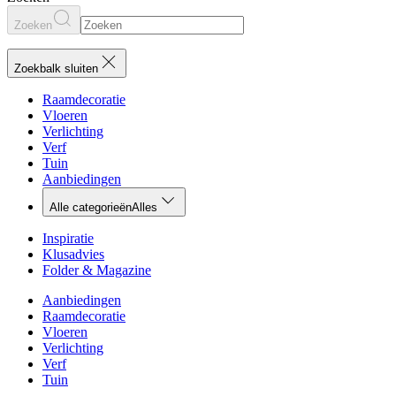
Zoeken
Zoekbalk sluiten
Raamdecoratie
Vloeren
Verlichting
Verf
Tuin
Aanbiedingen
Alle categorieën
Alles
Inspiratie
Klusadvies
Folder & Magazine
Aanbiedingen
Raamdecoratie
Vloeren
Verlichting
Verf
Tuin