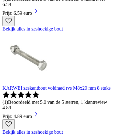
6
.
59
Prijs: 6.59 euro
Bekijk alles in zeshoekige bout
KARWEI zeskantbout voldraad rvs M8x20 mm 8 stuks
(
1
)
Beoordeeld met 5.0 van de 5 sterren, 1 klantreview
4
.
89
Prijs: 4.89 euro
Bekijk alles in zeshoekige bout