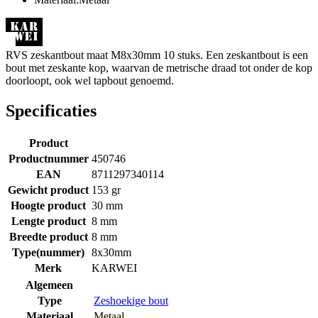
RVS zeskantbout maat M8x30mm 10 stuks. Een zeskantbout is een
bout met zeskante kop, waarvan de metrische draad tot onder de kop
doorloopt, ook wel tapbout genoemd.
Specificaties
Product
Productnummer
450746
EAN
8711297340114
Gewicht product
153 gr
Hoogte product
30 mm
Lengte product
8 mm
Breedte product
8 mm
Type(nummer)
8x30mm
Merk
KARWEI
Algemeen
Type
Zeshoekige bout
Materiaal
Metaal