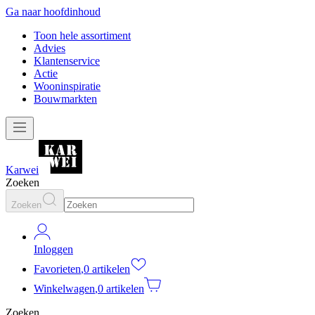
Ga naar hoofdinhoud
Toon hele assortiment
Advies
Klantenservice
Actie
Wooninspiratie
Bouwmarkten
Karwei
Zoeken
Zoeken
Inloggen
Favorieten
,
0 artikelen
Winkelwagen
,
0 artikelen
Zoeken