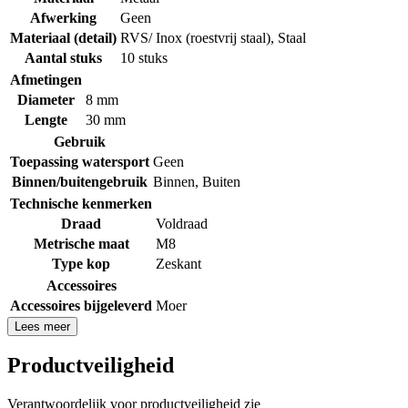
Afwerking
Geen
Materiaal (detail)
RVS/ Inox (roestvrij staal)
,
Staal
Aantal stuks
10 stuks
Afmetingen
Diameter
8 mm
Lengte
30 mm
Gebruik
Toepassing watersport
Geen
Binnen/buitengebruik
Binnen
,
Buiten
Technische kenmerken
Draad
Voldraad
Metrische maat
M8
Type kop
Zeskant
Accessoires
Accessoires bijgeleverd
Moer
Lees meer
Productveiligheid
Verantwoordelijk voor productveiligheid zie