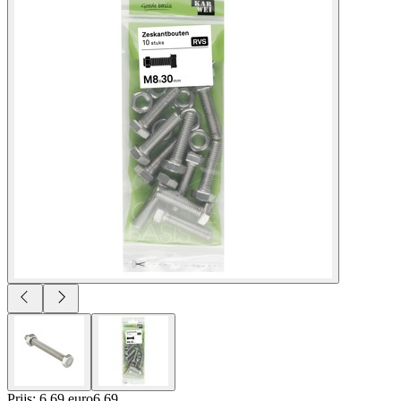
Prijs: 6.69 euro
6
.
69