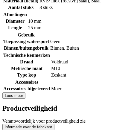
Materiaal (detail)
RVS/ Inox (roestvrij staal)
,
Staal
Aantal stuks
8 stuks
Afmetingen
Diameter
10 mm
Lengte
25 mm
Gebruik
Toepassing watersport
Geen
Binnen/buitengebruik
Binnen
,
Buiten
Technische kenmerken
Draad
Voldraad
Metrische maat
M10
Type kop
Zeskant
Accessoires
Accessoires bijgeleverd
Moer
Lees meer
Productveiligheid
Verantwoordelijk voor productveiligheid zie
informatie over de fabrikant