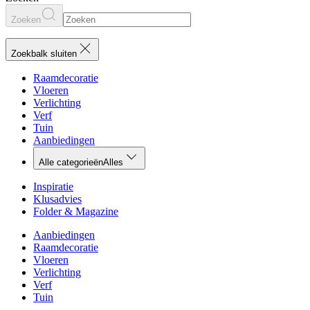
Zoeken
Zoekbalk sluiten
Raamdecoratie
Vloeren
Verlichting
Verf
Tuin
Aanbiedingen
Alle categorieën
Alles
Inspiratie
Klusadvies
Folder & Magazine
Aanbiedingen
Raamdecoratie
Vloeren
Verlichting
Verf
Tuin