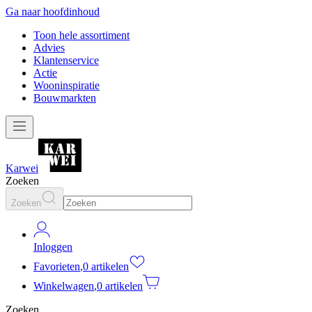
Ga naar hoofdinhoud
Toon hele assortiment
Advies
Klantenservice
Actie
Wooninspiratie
Bouwmarkten
Karwei
Zoeken
Zoeken
Inloggen
Favorieten
,
0 artikelen
Winkelwagen
,
0 artikelen
Zoeken