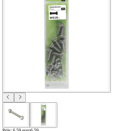
Prijs: 6.59 euro
6
.
59