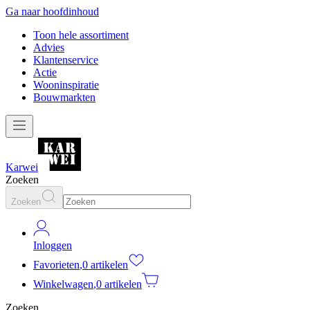
Ga naar hoofdinhoud
Toon hele assortiment
Advies
Klantenservice
Actie
Wooninspiratie
Bouwmarkten
Karwei
Zoeken
Zoeken
Inloggen
Favorieten
,
0 artikelen
Winkelwagen
,
0 artikelen
Zoeken