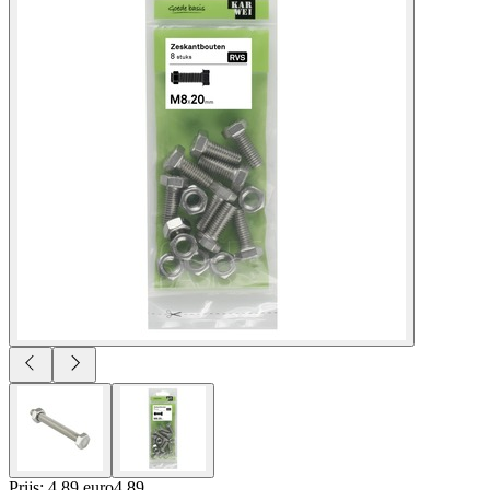
Prijs: 4.89 euro
4
.
89