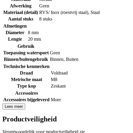
Afwerking
Geen
Materiaal (detail)
RVS/ Inox (roestvrij staal)
,
Staal
Aantal stuks
8 stuks
Afmetingen
Diameter
8 mm
Lengte
20 mm
Gebruik
Toepassing watersport
Geen
Binnen/buitengebruik
Binnen
,
Buiten
Technische kenmerken
Draad
Voldraad
Metrische maat
M8
Type kop
Zeskant
Accessoires
Accessoires bijgeleverd
Moer
Lees meer
Productveiligheid
Verantwoordelijk voor productveiligheid zie