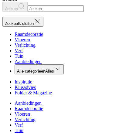
Zoeken
Zoekbalk sluiten
Raamdecoratie
Vloeren
Verlichting
Verf
Tuin
Aanbiedingen
Alle categorieën
Alles
Inspiratie
Klusadvies
Folder & Magazine
Aanbiedingen
Raamdecoratie
Vloeren
Verlichting
Verf
Tuin