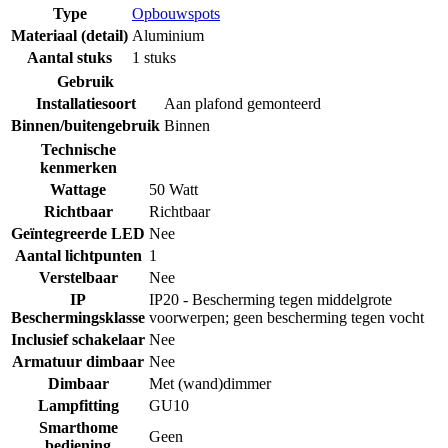
Type
Opbouwspots
Materiaal (detail)
Aluminium
Aantal stuks
1 stuks
Gebruik
Installatiesoort
Aan plafond gemonteerd
Binnen/buitengebruik
Binnen
Technische
kenmerken
Wattage
50 Watt
Richtbaar
Richtbaar
Geïntegreerde LED
Nee
Aantal lichtpunten
1
Verstelbaar
Nee
IP
IP20 - Bescherming tegen middelgrote
Beschermingsklasse
voorwerpen; geen bescherming tegen vocht
Inclusief schakelaar
Nee
Armatuur dimbaar
Nee
Dimbaar
Met (wand)dimmer
Lampfitting
GU10
Smarthome
Geen
bediening