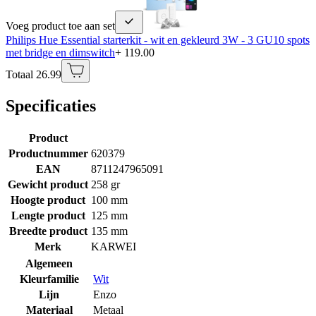
Voeg product toe aan set
Philips Hue Essential starterkit - wit en gekleurd 3W - 3 GU10 spots
met bridge en dimswitch
+ 119.00
Totaal 26.99
Specificaties
Product
Productnummer
620379
EAN
8711247965091
Gewicht product
258 gr
Hoogte product
100 mm
Lengte product
125 mm
Breedte product
135 mm
Merk
KARWEI
Algemeen
Kleurfamilie
Wit
Lijn
Enzo
Materiaal
Metaal