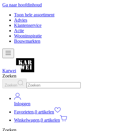
Ga naar hoofdinhoud
Toon hele assortiment
Advies
Klantenservice
Actie
Wooninspiratie
Bouwmarkten
Karwei
Zoeken
Zoeken
Inloggen
Favorieten
,
0 artikelen
Winkelwagen
,
0 artikelen
Zoeken