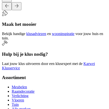
Maak het mooier
Bekijk handige
klusadviezen
en
wooninspiratie
voor jouw huis en
tuin.
Hulp bij je klus nodig?
Laat jouw klus uitvoeren door een klusexpert met de
Karwei
Klusservice
Assortiment
Meubelen
Raamdecoratie
Verlichting
Vloeren
Tuin
Alle merken