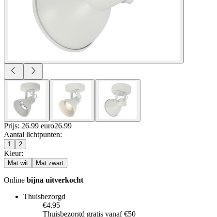
Prijs: 26.99 euro
26
.
99
Aantal lichtpunten
:
1
2
Kleur
:
Mat wit
Mat zwart
Online
bijna uitverkocht
Thuisbezorgd
€4.95
Thuisbezorgd gratis vanaf €50