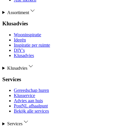
Assortiment
Klusadvies
Wooninspiratie
Ideeën
Inspiratie per ruimte
DIY's
Klusadvies
Klusadvies
Services
Gereedschap huren
Klusservice
Advies aan huis
PostNL afhaalpunt
Bekijk alle services
Services