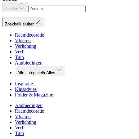
Zoeken
Zoekbalk sluiten
Raamdecoratie
Vloeren
Verlichting
Verf
Tuin
Aanbiedingen
Alle categorieën
Alles
Inspiratie
Klusadvies
Folder & Magazine
Aanbiedingen
Raamdecoratie
Vloeren
Verlichting
Verf
Tuin