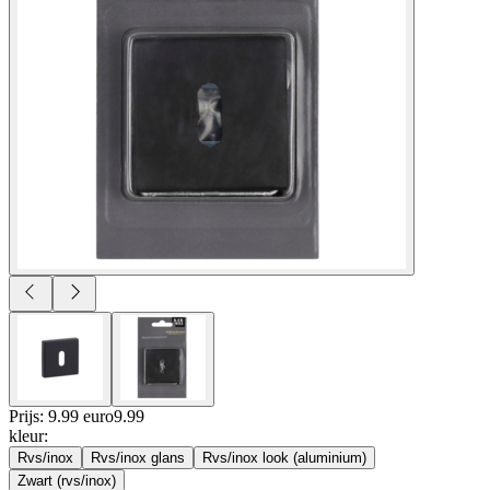
Prijs: 9.99 euro
9
.
99
kleur
:
Rvs/inox
Rvs/inox glans
Rvs/inox look (aluminium)
Zwart (rvs/inox)