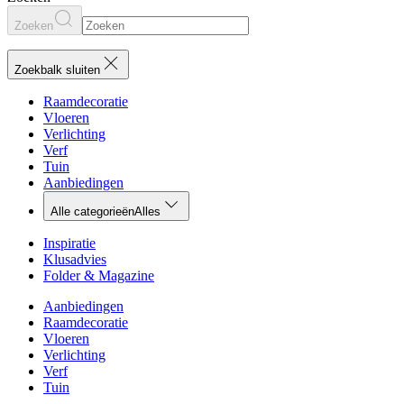
Zoeken
Zoekbalk sluiten
Raamdecoratie
Vloeren
Verlichting
Verf
Tuin
Aanbiedingen
Alle categorieën
Alles
Inspiratie
Klusadvies
Folder & Magazine
Aanbiedingen
Raamdecoratie
Vloeren
Verlichting
Verf
Tuin