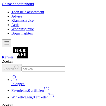
Ga naar hoofdinhoud
Toon hele assortiment
Advies
Klantenservice
Actie
Wooninspiratie
Bouwmarkten
Karwei
Zoeken
Zoeken
Inloggen
Favorieten
,
0 artikelen
Winkelwagen
,
0 artikelen
Zoeken