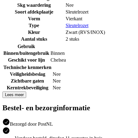
Skg waardering
Nee
Soort afdekplaatje
Sleutelrozet
Vorm
Vierkant
Type
Sleutelrozet
Kleur
Zwart (RVS/INOX)
Aantal stuks
2 stuks
Gebruik
Binnen/buitengebruik
Binnen
Geschikt voor lijn
Chelsea
Technische kenmerken
Veiligheidsbeslag
Nee
Zichtbare gaten
Nee
Kerntrekbeveiliging
Nee
Lees meer
Bestel- en bezorginformatie
Bezorgd door PostNL