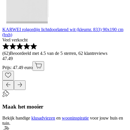
KARWEI rolgordijn lichtdoorlatend wit (kleurnr. 833) 90x190 cm
(bxh)
Veel verkocht
(
62
)
Beoordeeld met 4.5 van de 5 sterren, 62 klantreviews
47
.
49
Prijs: 47.49 euro
Maak het mooier
Bekijk handige
klusadviezen
en
wooninspiratie
voor jouw huis en
tuin.