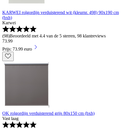
KARWEI rolgordijn verduisterend wit (kleurnr. 498) 90x190 cm
(bxh)
Karwei
(
98
)
Beoordeeld met 4.4 van de 5 sterren, 98 klantreviews
73
.
99
Prijs: 73.99 euro
OK rolgordijn verduisterend grijs 80x150 cm (bxh)
Vast laag