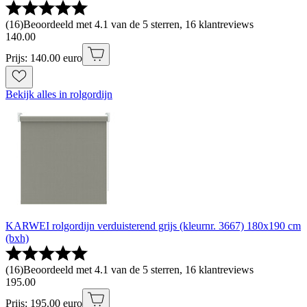
(
16
)
Beoordeeld met 4.1 van de 5 sterren, 16 klantreviews
140
.
00
Prijs: 140.00 euro
Bekijk alles in rolgordijn
KARWEI rolgordijn verduisterend grijs (kleurnr. 3667) 180x190 cm
(bxh)
(
16
)
Beoordeeld met 4.1 van de 5 sterren, 16 klantreviews
195
.
00
Prijs: 195.00 euro