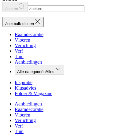
Zoeken
Zoekbalk sluiten
Raamdecoratie
Vloeren
Verlichting
Verf
Tuin
Aanbiedingen
Alle categorieën
Alles
Inspiratie
Klusadvies
Folder & Magazine
Aanbiedingen
Raamdecoratie
Vloeren
Verlichting
Verf
Tuin