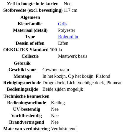
Zelf in hoogte in te korten
Nee
Stofbreedte (excl. bevestiging)
117 cm
Algemeen
Kleurfamilie
Grijs
Materiaal (detail)
Polyester
Type
Rolgordijn
Dessin of effen
Effen
OEKO-TEX Standard 100
Ja
Collectie
Maatwerk basis
Gebruik
Geschikt voor
Gewoon raam
Montage
In het kozijn
,
Op het kozijn
,
Plafond
Reinigingsmethode
Droge doek
,
Licht vochtige doek
,
Plumeau
Bedieningszijde
Beide zijden mogelijk
Technische kenmerken
Bedieningsmethode
Ketting
UV-bestendig
Nee
Vochtbestendig
Nee
Brandvertragend
Nee
Mate van verduistering
Verduisterend