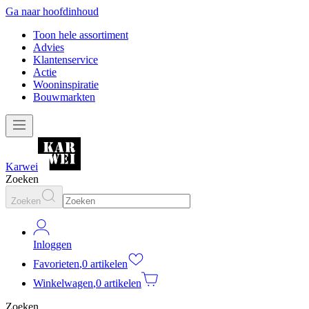
Ga naar hoofdinhoud
Toon hele assortiment
Advies
Klantenservice
Actie
Wooninspiratie
Bouwmarkten
Karwei
Zoeken
Zoeken
Inloggen
Favorieten
,
0 artikelen
Winkelwagen
,
0 artikelen
Zoeken