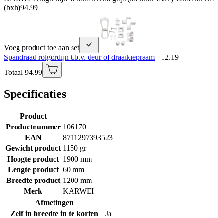
(bxh)
94.99
Voeg product toe aan set
Spandraad rolgordijn t.b.v. deur of draaikiepraam
+ 12.19
Totaal 94.99
Specificaties
Product
Productnummer
106170
EAN
8711297393523
Gewicht product
1150 gr
Hoogte product
1900 mm
Lengte product
60 mm
Breedte product
1200 mm
Merk
KARWEI
Afmetingen
Zelf in breedte in te korten
Ja