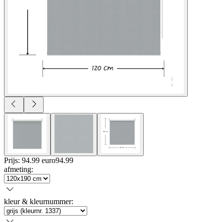
Prijs: 94.99 euro
94
.
99
afmeting
:
kleur & kleurnummer
: