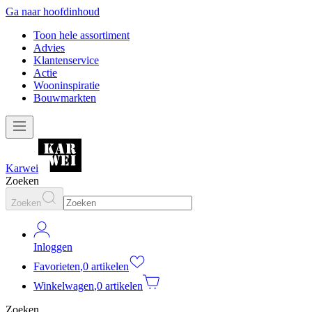
Ga naar hoofdinhoud
Toon hele assortiment
Advies
Klantenservice
Actie
Wooninspiratie
Bouwmarkten
Karwei
Zoeken
Zoeken
Inloggen
Favorieten
,
0 artikelen
Winkelwagen
,
0 artikelen
Zoeken