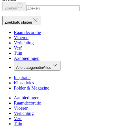
Zoeken
Zoekbalk sluiten
Raamdecoratie
Vloeren
Verlichting
Verf
Tuin
Aanbiedingen
Alle categorieën
Alles
Inspiratie
Klusadvies
Folder & Magazine
Aanbiedingen
Raamdecoratie
Vloeren
Verlichting
Verf
Tuin