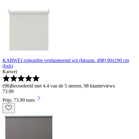
KARWEI rolgordijn verduisterend wit (kleurnr. 498) 90x190 cm
(bxh)
Karwei
(
98
)
Beoordeeld met 4.4 van de 5 sterren, 98 klantreviews
73
.
99
Prijs: 73.99 euro