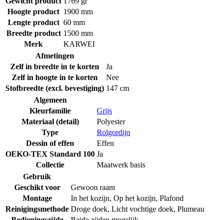
Gewicht product
1769 gr
Hoogte product
1900 mm
Lengte product
60 mm
Breedte product
1500 mm
Merk
KARWEI
Afmetingen
Zelf in breedte in te korten
Ja
Zelf in hoogte in te korten
Nee
Stofbreedte (excl. bevestiging)
147 cm
Algemeen
Kleurfamilie
Grijs
Materiaal (detail)
Polyester
Type
Rolgordijn
Dessin of effen
Effen
OEKO-TEX Standard 100
Ja
Collectie
Maatwerk basis
Gebruik
Geschikt voor
Gewoon raam
Montage
In het kozijn
,
Op het kozijn
,
Plafond
Reinigingsmethode
Droge doek
,
Licht vochtige doek
,
Plumeau
Bedieningszijde
Beide zijden mogelijk