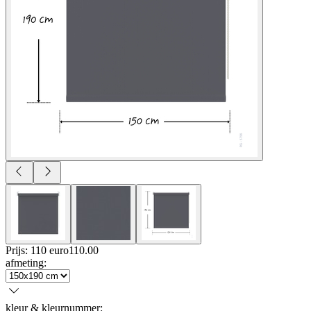
Prijs: 110 euro
110
.
00
afmeting
:
kleur & kleurnummer
: