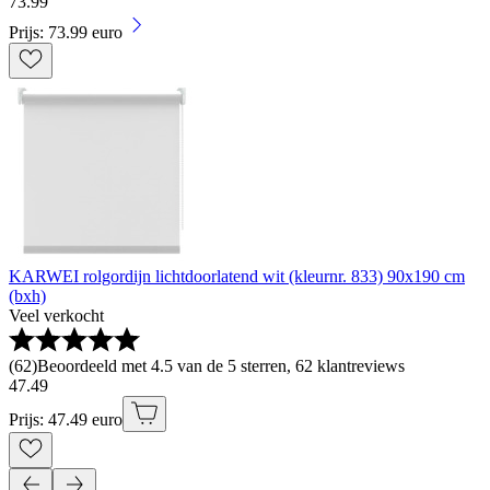
73
.
99
Prijs: 73.99 euro
KARWEI rolgordijn lichtdoorlatend wit (kleurnr. 833) 90x190 cm
(bxh)
Veel verkocht
(
62
)
Beoordeeld met 4.5 van de 5 sterren, 62 klantreviews
47
.
49
Prijs: 47.49 euro