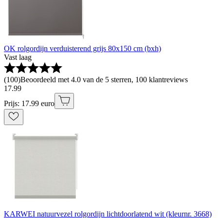
OK rolgordijn verduisterend grijs 80x150 cm (bxh)
Vast laag
(
100
)
Beoordeeld met 4.0 van de 5 sterren, 100 klantreviews
17
.
99
Prijs: 17.99 euro
KARWEI natuurvezel rolgordijn lichtdoorlatend wit (kleurnr. 3668)