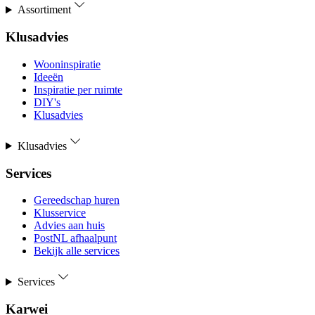
Assortiment
Klusadvies
Wooninspiratie
Ideeën
Inspiratie per ruimte
DIY's
Klusadvies
Klusadvies
Services
Gereedschap huren
Klusservice
Advies aan huis
PostNL afhaalpunt
Bekijk alle services
Services
Karwei