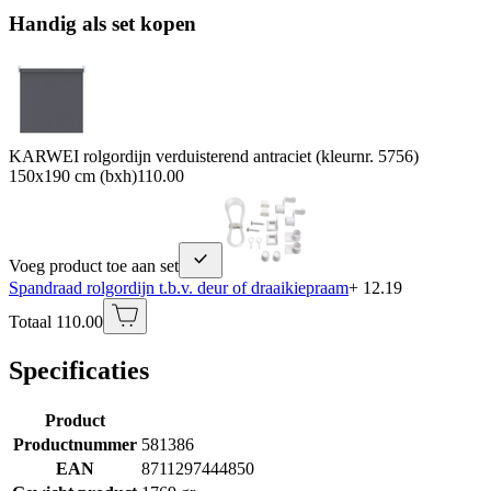
Handig als set kopen
KARWEI rolgordijn verduisterend antraciet (kleurnr. 5756)
150x190 cm (bxh)
110.00
Voeg product toe aan set
Spandraad rolgordijn t.b.v. deur of draaikiepraam
+ 12.19
Totaal 110.00
Specificaties
Product
Productnummer
581386
EAN
8711297444850