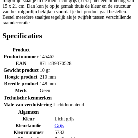
rolgordijn staaltje in de kleur licht grijs (5732) met een afmeting van
15 x 21 cm. Dan kun je op je gemak thuis de kleur en de structuur
van het rolgordijn bekijken voordat je het product gaat bestellen.
Bestel meerdere staaltjes tegelijk als je twijfelt tussen verschillende
raamdecoratie.
Specificaties
Product
Productnummer
145462
EAN
8711439370528
Gewicht product
10 gr
Hoogte product
210 mm
Breedte product
148 mm
Merk
Geen
Technische kenmerken
Mate van verduistering
Lichtdoorlatend
Algemeen
Kleur
Licht grijs
Kleurfamilie
Grijs
Kleurnummer
5732