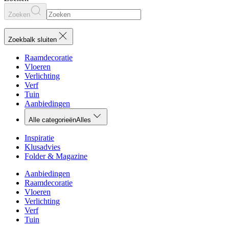
Zoeken
Zoekbalk sluiten
Raamdecoratie
Vloeren
Verlichting
Verf
Tuin
Aanbiedingen
Alle categorieën
Alles
Inspiratie
Klusadvies
Folder & Magazine
Aanbiedingen
Raamdecoratie
Vloeren
Verlichting
Verf
Tuin