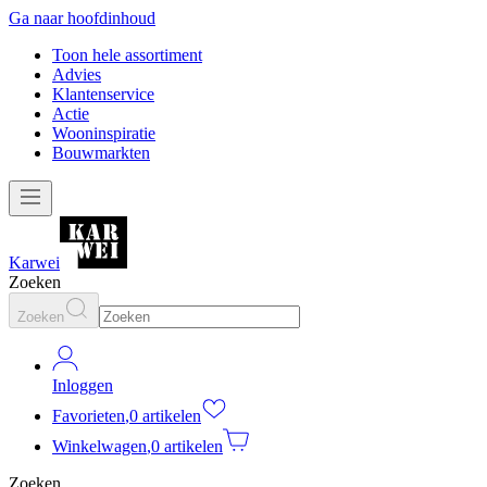
Ga naar hoofdinhoud
Toon hele assortiment
Advies
Klantenservice
Actie
Wooninspiratie
Bouwmarkten
Karwei
Zoeken
Zoeken
Inloggen
Favorieten
,
0 artikelen
Winkelwagen
,
0 artikelen
Zoeken