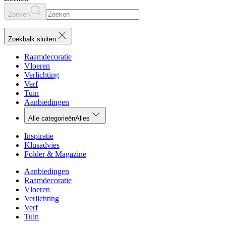
Zoeken
Zoekbalk sluiten
Raamdecoratie
Vloeren
Verlichting
Verf
Tuin
Aanbiedingen
Alle categorieën
Alles
Inspiratie
Klusadvies
Folder & Magazine
Aanbiedingen
Raamdecoratie
Vloeren
Verlichting
Verf
Tuin