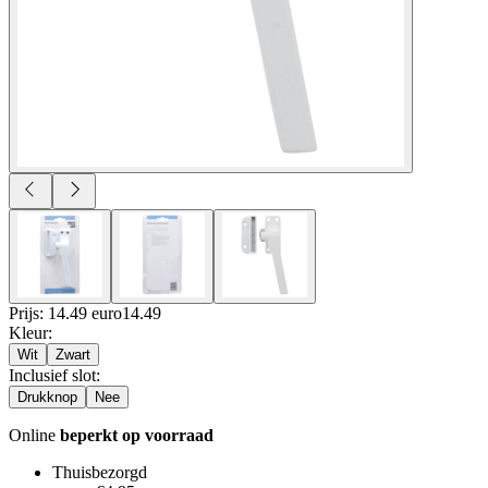
Prijs: 14.49 euro
14
.
49
Kleur
:
Wit
Zwart
Inclusief slot
:
Drukknop
Nee
Online
beperkt op voorraad
Thuisbezorgd