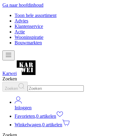
Ga naar hoofdinhoud
Toon hele assortiment
Advies
Klantenservice
Actie
Wooninspiratie
Bouwmarkten
Karwei
Zoeken
Zoeken
Inloggen
Favorieten
,
0 artikelen
Winkelwagen
,
0 artikelen
Zoeken