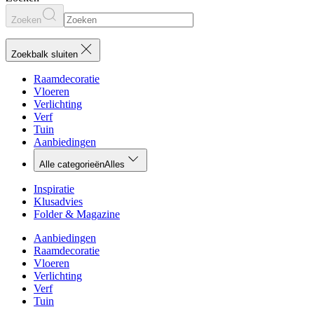
Zoeken
Zoekbalk sluiten
Raamdecoratie
Vloeren
Verlichting
Verf
Tuin
Aanbiedingen
Alle categorieën
Alles
Inspiratie
Klusadvies
Folder & Magazine
Aanbiedingen
Raamdecoratie
Vloeren
Verlichting
Verf
Tuin