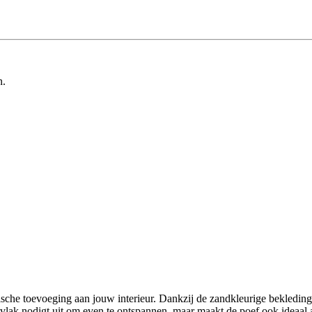
n.
che toevoeging aan jouw interieur. Dankzij de zandkleurige bekleding b
vlak nodigt uit om even te ontspannen, maar maakt de poef ook ideaal al