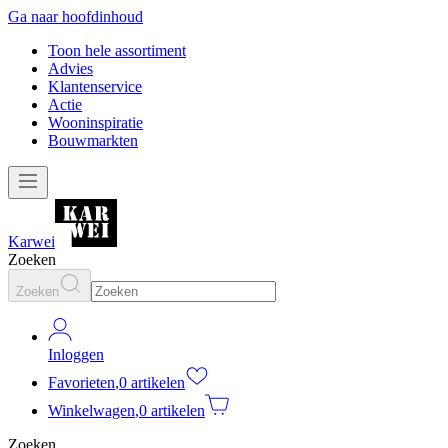
Ga naar hoofdinhoud
Toon hele assortiment
Advies
Klantenservice
Actie
Wooninspiratie
Bouwmarkten
Karwei
Zoeken
Zoeken
Inloggen
Favorieten
,
0 artikelen
Winkelwagen
,
0 artikelen
Zoeken