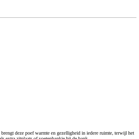
rengt deze poef warmte en gezelligheid in iedere ruimte, terwijl het
s extra zitplaats of voetenbankje bij de bank.