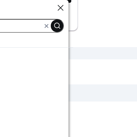
Sluiten
Sluiten
Witte poefjes