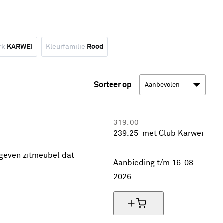
rk
KARWEI
Kleurfamilie
Rood
Sorteer op
319.
00
239.
25
met Club Karwei
25% korting
egeven zitmeubel dat
Aanbieding t/m 16-08-
2026