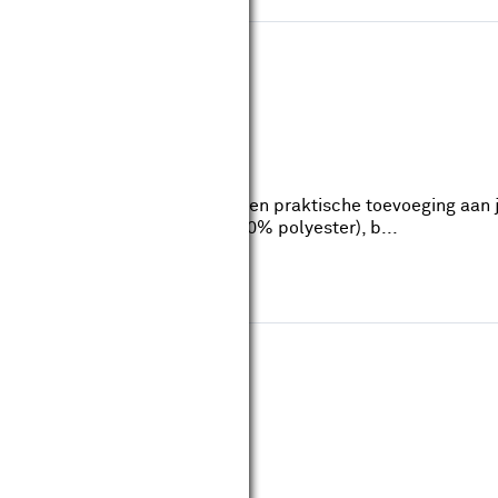
el crème bouclé stof
s
reviews
bouclé stof is een elegante en praktische toevoeging aan je
achte crèmekleurige bouclé (100% polyester), b...
lyester stof
s
reviews