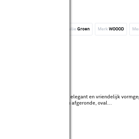
Kleurfamilie
Blauw
Kleurfamilie
Groen
Merk
WOOOD
Me
wis filters
al beige chenille stof
een natural beige stof is een elegant en vriendelijk vormg
aan iedere ruimte. Dankzij zijn afgeronde, oval...
wis filters