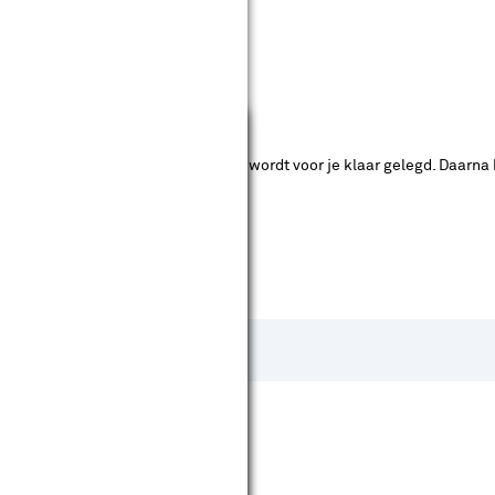
ende bouwmarkten bekijken.
Sluiten
ad. Je betaalt online en het product wordt voor je klaar gelegd. Daarna