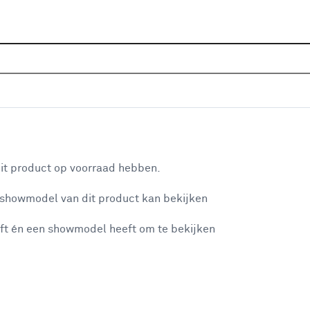
Sluiten
s
Home
Assortiment
Meubels
Stoelen
Poefs
Je gekozen filters:
aan je winkelwagen
Kleurfamilie
Wit
it product op voorraad hebben.
 showmodel van dit product kan bekijken
n je winkelwagen:
Kleurfamilie
ft én een showmodel heeft om te bekijken
Bruin
(19)
Wit
Wit
(3)
Blauw
(1)
misgegaan...