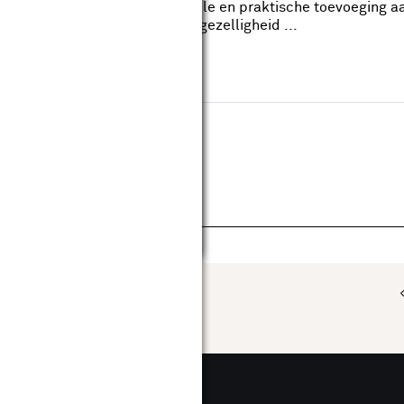
polyester stof is een sfeervolle en praktische toevoeging aan
 brengt deze poef warmte en gezelligheid ...
uw huis en tuin.
ouwmarkt.