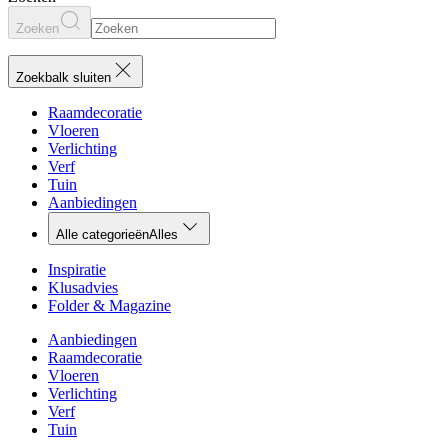
Zoeken
Zoekbalk sluiten
Raamdecoratie
Vloeren
Verlichting
Verf
Tuin
Aanbiedingen
Alle categorieën
Alles
Inspiratie
Klusadvies
Folder & Magazine
Aanbiedingen
Raamdecoratie
Vloeren
Verlichting
Verf
Tuin