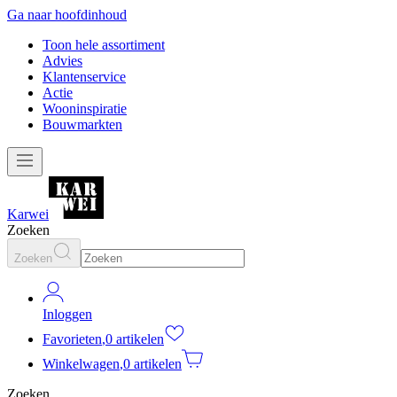
Ga naar hoofdinhoud
Toon hele assortiment
Advies
Klantenservice
Actie
Wooninspiratie
Bouwmarkten
Karwei
Zoeken
Zoeken
Inloggen
Favorieten
,
0 artikelen
Winkelwagen
,
0 artikelen
Zoeken