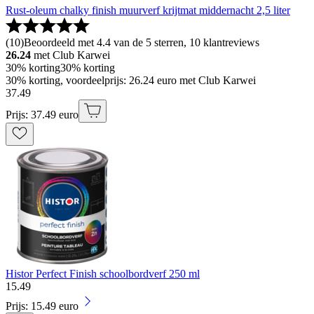
Rust-oleum chalky finish muurverf krijtmat middernacht 2,5 liter
(
10
)
Beoordeeld met 4.4 van de 5 sterren, 10 klantreviews
26.24
met Club Karwei
30% korting
30% korting
30% korting, voordeelprijs: 26.24 euro met Club Karwei
37
.
49
Prijs: 37.49 euro
Histor Perfect Finish schoolbordverf 250 ml
15
.
49
Prijs: 15.49 euro