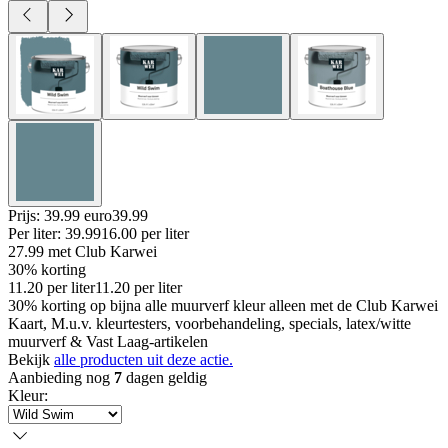
Prijs: 39.99 euro
39
.
99
Per
liter
:
39.99
16.00
per
liter
27.99
met Club Karwei
30% korting
11.20
per
liter
11.20
per
liter
30% korting op bijna alle muurverf kleur alleen met de Club Karwei
Kaart, M.u.v. kleurtesters, voorbehandeling, specials, latex/witte
muurverf & Vast Laag-artikelen
Bekijk
alle producten uit deze actie.
Aanbieding nog
7
dagen geldig
Kleur
: