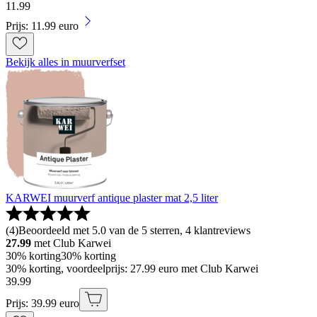
11
.
99
Prijs: 11.99 euro
Bekijk alles in muurverfset
KARWEI muurverf antique plaster mat 2,5 liter
(
4
)
Beoordeeld met 5.0 van de 5 sterren, 4 klantreviews
27.99
met Club Karwei
30% korting
30% korting
30% korting, voordeelprijs: 27.99 euro met Club Karwei
39
.
99
Prijs: 39.99 euro