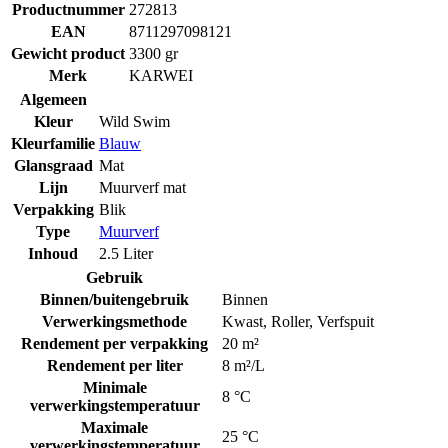
Productnummer
272813
EAN
8711297098121
Gewicht product
3300 gr
Merk
KARWEI
Algemeen
Kleur
Wild Swim
Kleurfamilie
Blauw
Glansgraad
Mat
Lijn
Muurverf mat
Verpakking
Blik
Type
Muurverf
Inhoud
2.5 Liter
Gebruik
Binnen/buitengebruik
Binnen
Verwerkingsmethode
Kwast
,
Roller
,
Verfspuit
Rendement per verpakking
20 m²
Rendement per liter
8 m²/L
Minimale
8 °C
verwerkingstemperatuur
Maximale
25 °C
verwerkingstemperatuur