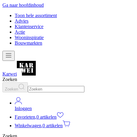
Ga naar hoofdinhoud
Toon hele assortiment
Advies
Klantenservice
Actie
Wooninspiratie
Bouwmarkten
Karwei
Zoeken
Zoeken
Inloggen
Favorieten
,
0 artikelen
Winkelwagen
,
0 artikelen
Zoeken