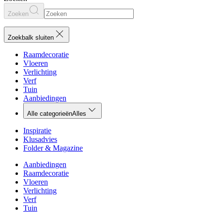
Zoeken
Zoekbalk sluiten
Raamdecoratie
Vloeren
Verlichting
Verf
Tuin
Aanbiedingen
Alle categorieën
Alles
Inspiratie
Klusadvies
Folder & Magazine
Aanbiedingen
Raamdecoratie
Vloeren
Verlichting
Verf
Tuin