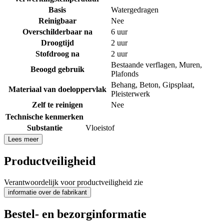
Basis
Watergedragen
Reinigbaar
Nee
Overschilderbaar na
6 uur
Droogtijd
2 uur
Stofdroog na
2 uur
Bestaande verflagen
,
Muren
,
Beoogd gebruik
Plafonds
Behang
,
Beton
,
Gipsplaat
,
Materiaal van doeloppervlak
Pleisterwerk
Zelf te reinigen
Nee
Technische kenmerken
Substantie
Vloeistof
Lees meer
Productveiligheid
Verantwoordelijk voor productveiligheid zie
informatie over de fabrikant
Bestel- en bezorginformatie