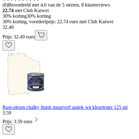
(
8
)
Beoordeeld met 4.6 van de 5 sterren, 8 klantreviews
22.74
met Club Karwei
30% korting
30% korting
30% korting, voordeelprijs: 22.74 euro met Club Karwei
32
.
49
Prijs: 32.49 euro
Rust-oleum chalky finish muurverf antiek wit kleurtester 125 ml
3
.
59
Prijs: 3.59 euro