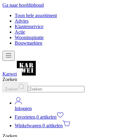
Ga naar hoofdinhoud
Toon hele assortiment
Advies
Klantenservice
Actie
Wooninspiratie
Bouwmarkten
Karwei
Zoeken
Zoeken
Inloggen
Favorieten
,
0 artikelen
Winkelwagen
,
0 artikelen
Zoeken