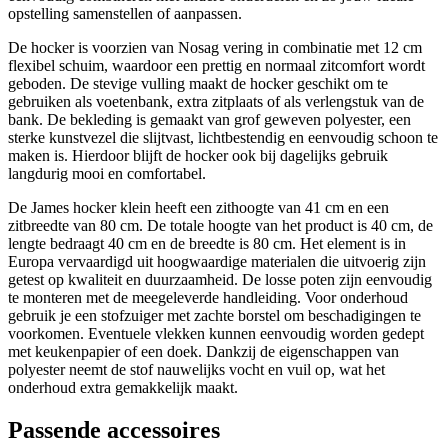
opstelling samenstellen of aanpassen.
De hocker is voorzien van Nosag vering in combinatie met 12 cm
flexibel schuim, waardoor een prettig en normaal zitcomfort wordt
geboden. De stevige vulling maakt de hocker geschikt om te
gebruiken als voetenbank, extra zitplaats of als verlengstuk van de
bank. De bekleding is gemaakt van grof geweven polyester, een
sterke kunstvezel die slijtvast, lichtbestendig en eenvoudig schoon te
maken is. Hierdoor blijft de hocker ook bij dagelijks gebruik
langdurig mooi en comfortabel.
De James hocker klein heeft een zithoogte van 41 cm en een
zitbreedte van 80 cm. De totale hoogte van het product is 40 cm, de
lengte bedraagt 40 cm en de breedte is 80 cm. Het element is in
Europa vervaardigd uit hoogwaardige materialen die uitvoerig zijn
getest op kwaliteit en duurzaamheid. De losse poten zijn eenvoudig
te monteren met de meegeleverde handleiding. Voor onderhoud
gebruik je een stofzuiger met zachte borstel om beschadigingen te
voorkomen. Eventuele vlekken kunnen eenvoudig worden gedept
met keukenpapier of een doek. Dankzij de eigenschappen van
polyester neemt de stof nauwelijks vocht en vuil op, wat het
onderhoud extra gemakkelijk maakt.
Passende accessoires