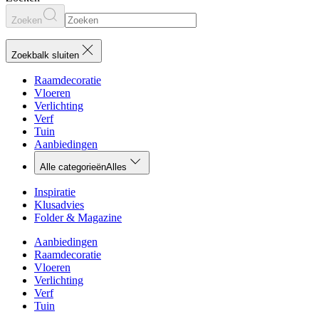
Zoeken
Zoekbalk sluiten
Raamdecoratie
Vloeren
Verlichting
Verf
Tuin
Aanbiedingen
Alle categorieën
Alles
Inspiratie
Klusadvies
Folder & Magazine
Aanbiedingen
Raamdecoratie
Vloeren
Verlichting
Verf
Tuin