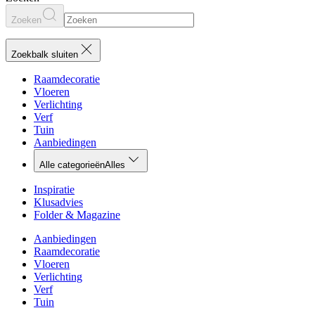
Zoeken
Zoekbalk sluiten
Raamdecoratie
Vloeren
Verlichting
Verf
Tuin
Aanbiedingen
Alle categorieën
Alles
Inspiratie
Klusadvies
Folder & Magazine
Aanbiedingen
Raamdecoratie
Vloeren
Verlichting
Verf
Tuin