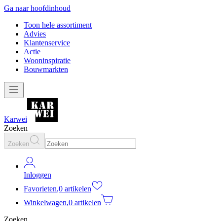
Ga naar hoofdinhoud
Toon hele assortiment
Advies
Klantenservice
Actie
Wooninspiratie
Bouwmarkten
Karwei
Zoeken
Zoeken
Inloggen
Favorieten
,
0 artikelen
Winkelwagen
,
0 artikelen
Zoeken