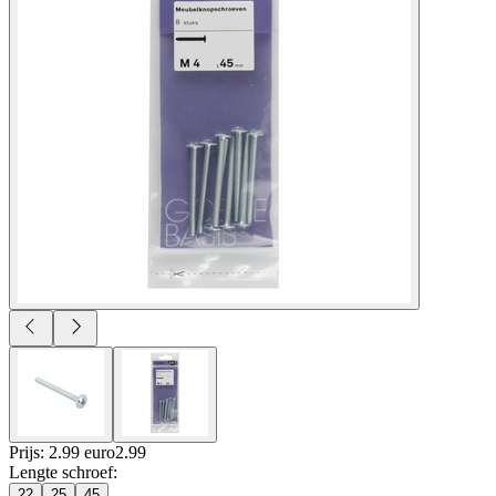
Prijs: 2.99 euro
2
.
99
Lengte schroef
:
22
25
45