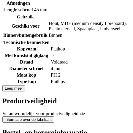
Afmetingen
Lengte schroef
45 mm
Gebruik
Hout
,
MDF (medium-density fibreboard)
,
Geschikt voor
Plaatmateriaal
,
Spaanplaat
,
Universeel
Binnen/buitengebruik
Binnen
Technische kenmerken
Kopvorm
Platkop
Met kunststof glijlaag
Ja
Draad
Voldraad
Diameter schroef
4 mm
Maat kop
PH 2
Type kop
Phillips
Lees meer
Productveiligheid
Verantwoordelijk voor productveiligheid zie
informatie over de fabrikant
Bestel- en bezorginformatie