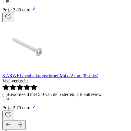
2
.
89
Prijs: 2.89 euro
KARWEI meubelknopschroef M4x22 mm (8 stuks)
Veel verkocht
(
1
)
Beoordeeld met 5.0 van de 5 sterren, 1 klantreview
2
.
79
Prijs: 2.79 euro