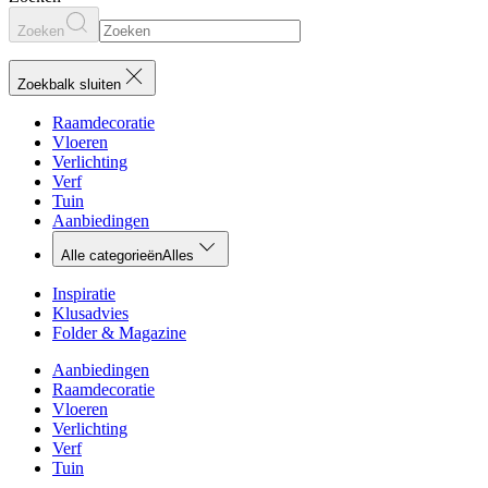
Zoeken
Zoekbalk sluiten
Raamdecoratie
Vloeren
Verlichting
Verf
Tuin
Aanbiedingen
Alle categorieën
Alles
Inspiratie
Klusadvies
Folder & Magazine
Aanbiedingen
Raamdecoratie
Vloeren
Verlichting
Verf
Tuin