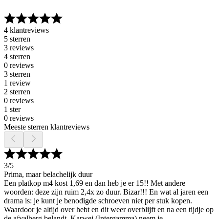
4 klantreviews
5 sterren
3 reviews
4 sterren
0 reviews
3 sterren
1 review
2 sterren
0 reviews
1 ster
0 reviews
Meeste sterren klantreviews
3
/5
Prima, maar belachelijk duur
Een platkop m4 kost 1,69 en dan heb je er 15!! Met andere
woorden: deze zijn ruim 2,4x zo duur. Bizar!!! En wat al jaren een
drama is: je kunt je benodigde schroeven niet per stuk kopen.
Waardoor je altijd over hebt en dit weer overblijft en na een tijdje op
de afvalberg belandt. Karwei (Intergamma) neem je