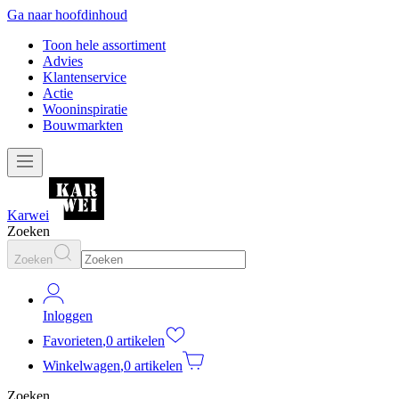
Ga naar hoofdinhoud
Toon hele assortiment
Advies
Klantenservice
Actie
Wooninspiratie
Bouwmarkten
Karwei
Zoeken
Zoeken
Inloggen
Favorieten
,
0 artikelen
Winkelwagen
,
0 artikelen
Zoeken