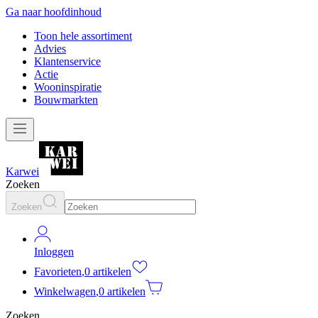
Ga naar hoofdinhoud
Toon hele assortiment
Advies
Klantenservice
Actie
Wooninspiratie
Bouwmarkten
Karwei
Zoeken
Zoeken
Inloggen
Favorieten
,
0 artikelen
Winkelwagen
,
0 artikelen
Zoeken