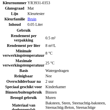
Kleurnummer
YR3931-0353
Glansgraad
Mat
Lijn
Kleurtester
Kleurfamilie
Bruin
Inhoud
0.05 Liter
Gebruik
Rendement per
0.5 m²
verpakking
Rendement per liter
8 m²/L
Minimale
8 °C
verwerkingstemperatuur
Maximale
25 °C
verwerkingstemperatuur
Basis
Watergedragen
Reinigbaar
Nee
Overschilderbaar na
2 uur
Speciaal geschikt voor
Kinderkamer
Binnen/buitengebruik
Binnen
Beoogd gebruik
Muren
Baksteen
,
Steen
,
Steenachtig-baksteen
,
Materiaal van
Steenachtig-Beton
,
Steenachtige
doeloppervlak