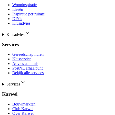
Wooninspiratie
Ideeën
Inspiratie per ruimte
DIY's
Klusadvies
Klusadvies
Services
Gereedschap huren
Klusservice
Advies aan huis
PostNL afhaalpunt
Bekijk alle services
Services
Karwei
Bouwmarkten
Club Karwei
Over Karwei