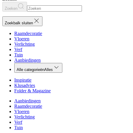
Zoeken
Zoekbalk sluiten
Raamdecoratie
Vloeren
Verlichting
Verf
Tuin
Aanbiedingen
Alle categorieën
Alles
Inspiratie
Klusadvies
Folder & Magazine
Aanbiedingen
Raamdecoratie
Vloeren
Verlichting
Verf
Tuin