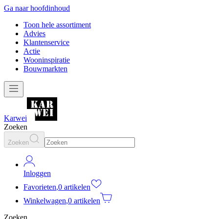
Ga naar hoofdinhoud
Toon hele assortiment
Advies
Klantenservice
Actie
Wooninspiratie
Bouwmarkten
Karwei
Zoeken
Zoeken
Inloggen
Favorieten
,
0 artikelen
Winkelwagen
,
0 artikelen
Zoeken