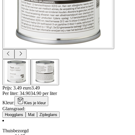
Prijs: 3.49 euro
3
.
49
Per
liter
:
34.90
34.90
per
liter
Kleur
:
Kies je kleur
Glansgraad
:
Hoogglans
Mat
Zijdeglans
Thuisbezorgd