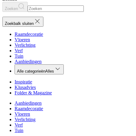
Zoeken
Zoekbalk sluiten
Raamdecoratie
Vloeren
Verlichting
Verf
Tuin
Aanbiedingen
Alle categorieën
Alles
Inspiratie
Klusadvies
Folder & Magazine
Aanbiedingen
Raamdecoratie
Vloeren
Verlichting
Verf
Tuin