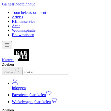
Ga naar hoofdinhoud
Toon hele assortiment
Advies
Klantenservice
Actie
Wooninspiratie
Bouwmarkten
Karwei
Zoeken
Zoeken
Inloggen
Favorieten
,
0 artikelen
Winkelwagen
,
0 artikelen
Zoeken