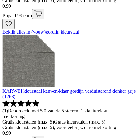
Gratis kleurstalen (max. 5), voordeelprijs: euro met korting
0
.
99
Prijs: 0.99 euro
Bekijk alles in (vouw)gordijn kleurstaal
KARWEI kleurstaal kant-en-klaar gordijn verduisterend donker grijs
(1263)
(
1
)
Beoordeeld met 5.0 van de 5 sterren, 1 klantreview
met korting
Gratis kleurstalen (max. 5)
Gratis kleurstalen (max. 5)
Gratis kleurstalen (max. 5), voordeelprijs: euro met korting
0
.
99