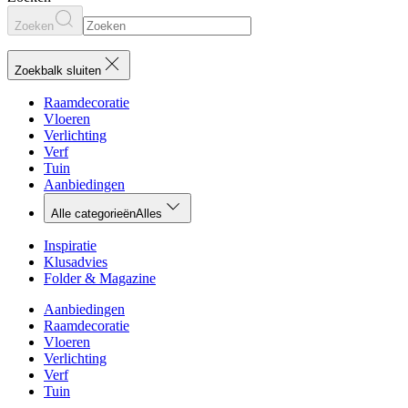
Zoeken
Zoekbalk sluiten
Raamdecoratie
Vloeren
Verlichting
Verf
Tuin
Aanbiedingen
Alle categorieën
Alles
Inspiratie
Klusadvies
Folder & Magazine
Aanbiedingen
Raamdecoratie
Vloeren
Verlichting
Verf
Tuin