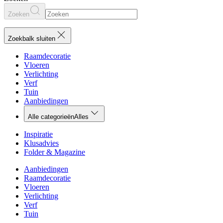
Zoeken
Zoekbalk sluiten
Raamdecoratie
Vloeren
Verlichting
Verf
Tuin
Aanbiedingen
Alle categorieën
Alles
Inspiratie
Klusadvies
Folder & Magazine
Aanbiedingen
Raamdecoratie
Vloeren
Verlichting
Verf
Tuin