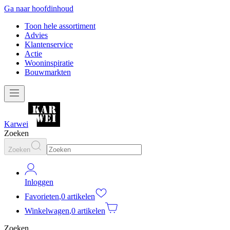
Ga naar hoofdinhoud
Toon hele assortiment
Advies
Klantenservice
Actie
Wooninspiratie
Bouwmarkten
Karwei
Zoeken
Zoeken
Inloggen
Favorieten
,
0 artikelen
Winkelwagen
,
0 artikelen
Zoeken