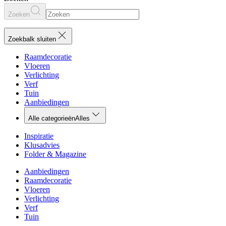
Zoeken
Zoekbalk sluiten
Raamdecoratie
Vloeren
Verlichting
Verf
Tuin
Aanbiedingen
Alle categorieën
Alles
Inspiratie
Klusadvies
Folder & Magazine
Aanbiedingen
Raamdecoratie
Vloeren
Verlichting
Verf
Tuin