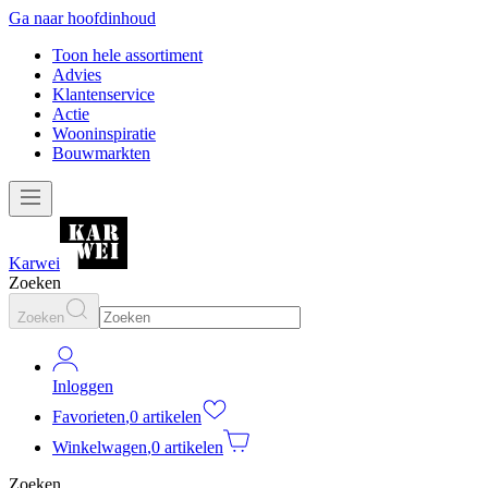
Ga naar hoofdinhoud
Toon hele assortiment
Advies
Klantenservice
Actie
Wooninspiratie
Bouwmarkten
Karwei
Zoeken
Zoeken
Inloggen
Favorieten
,
0 artikelen
Winkelwagen
,
0 artikelen
Zoeken