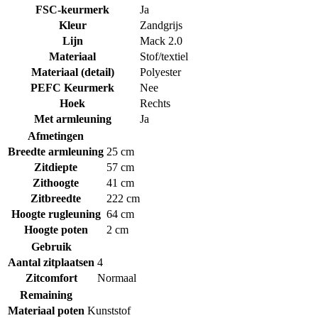
FSC-keurmerk
Ja
Kleur
Zandgrijs
Lijn
Mack 2.0
Materiaal
Stof/textiel
Materiaal (detail)
Polyester
PEFC Keurmerk
Nee
Hoek
Rechts
Met armleuning
Ja
Afmetingen
Breedte armleuning
25 cm
Zitdiepte
57 cm
Zithoogte
41 cm
Zitbreedte
222 cm
Hoogte rugleuning
64 cm
Hoogte poten
2 cm
Gebruik
Aantal zitplaatsen
4
Zitcomfort
Normaal
Remaining
Materiaal poten
Kunststof