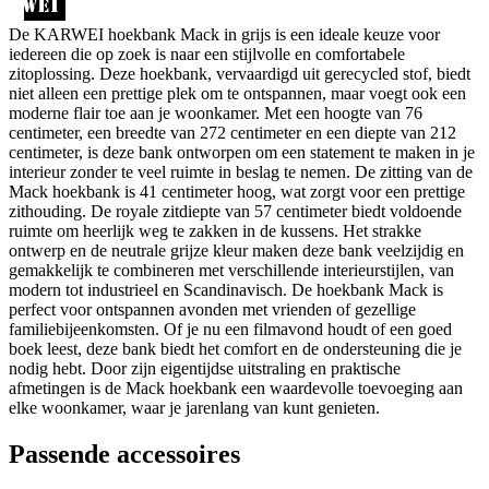
De KARWEI hoekbank Mack in grijs is een ideale keuze voor
iedereen die op zoek is naar een stijlvolle en comfortabele
zitoplossing. Deze hoekbank, vervaardigd uit gerecycled stof, biedt
niet alleen een prettige plek om te ontspannen, maar voegt ook een
moderne flair toe aan je woonkamer. Met een hoogte van 76
centimeter, een breedte van 272 centimeter en een diepte van 212
centimeter, is deze bank ontworpen om een statement te maken in je
interieur zonder te veel ruimte in beslag te nemen. De zitting van de
Mack hoekbank is 41 centimeter hoog, wat zorgt voor een prettige
zithouding. De royale zitdiepte van 57 centimeter biedt voldoende
ruimte om heerlijk weg te zakken in de kussens. Het strakke
ontwerp en de neutrale grijze kleur maken deze bank veelzijdig en
gemakkelijk te combineren met verschillende interieurstijlen, van
modern tot industrieel en Scandinavisch. De hoekbank Mack is
perfect voor ontspannen avonden met vrienden of gezellige
familiebijeenkomsten. Of je nu een filmavond houdt of een goed
boek leest, deze bank biedt het comfort en de ondersteuning die je
nodig hebt. Door zijn eigentijdse uitstraling en praktische
afmetingen is de Mack hoekbank een waardevolle toevoeging aan
elke woonkamer, waar je jarenlang van kunt genieten.
Passende accessoires