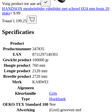
Voeg product toe aan set
HANDSON meubelglijder viltglijder met schroef Ø24 mm bruin 20
stuks
+ 9.99
Totaal 1.199.25
Specificaties
Product
Productnummer
347835
EAN
8711297140301
Gewicht product
100000 gr
Hoogte product
760 mm
Lengte product
2120 mm
Breedte product
2720 mm
Merk
KARWEI
Algemeen
Kleurfamilie
Grijs
Type
Hoekbank
OEKO-TEX Standard 100
Nee
Afwerking
(Grof) geweven stof