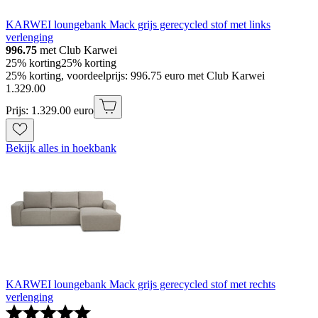
KARWEI loungebank Mack grijs gerecycled stof met links
verlenging
996.75
met Club Karwei
25% korting
25% korting
25% korting, voordeelprijs: 996.75 euro met Club Karwei
1
.
329
.
00
Prijs: 1.329.00 euro
Bekijk alles in hoekbank
KARWEI loungebank Mack grijs gerecycled stof met rechts
verlenging