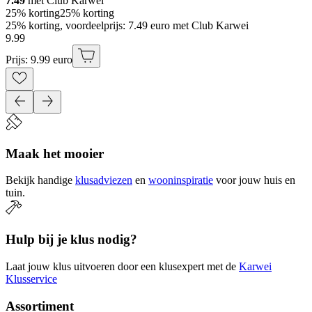
7.49
met Club Karwei
25% korting
25% korting
25% korting, voordeelprijs: 7.49 euro met Club Karwei
9
.
99
Prijs: 9.99 euro
Maak het mooier
Bekijk handige
klusadviezen
en
wooninspiratie
voor jouw huis en
tuin.
Hulp bij je klus nodig?
Laat jouw klus uitvoeren door een klusexpert met de
Karwei
Klusservice
Assortiment