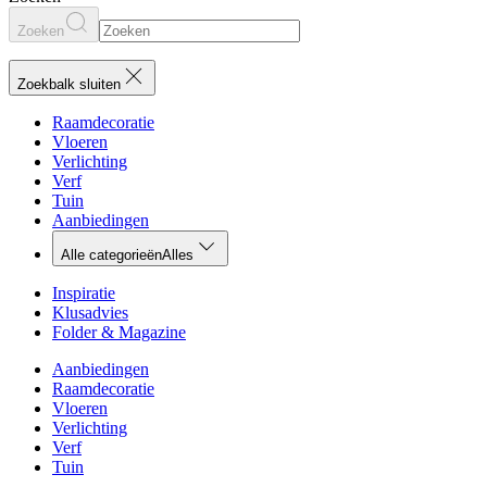
Zoeken
Zoekbalk sluiten
Raamdecoratie
Vloeren
Verlichting
Verf
Tuin
Aanbiedingen
Alle categorieën
Alles
Inspiratie
Klusadvies
Folder & Magazine
Aanbiedingen
Raamdecoratie
Vloeren
Verlichting
Verf
Tuin