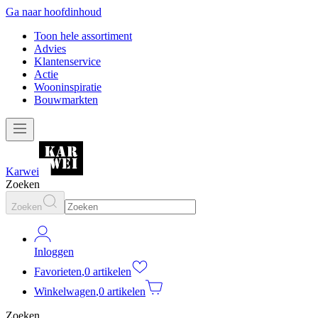
Ga naar hoofdinhoud
Toon hele assortiment
Advies
Klantenservice
Actie
Wooninspiratie
Bouwmarkten
Karwei
Zoeken
Zoeken
Inloggen
Favorieten
,
0 artikelen
Winkelwagen
,
0 artikelen
Zoeken