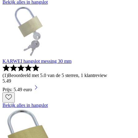
Bekijk alles in hangslot
KARWEI hangslot messing 30 mm
(
1
)
Beoordeeld met 5.0 van de 5 sterren, 1 klantreview
5
.
49
Prijs: 5.49 euro
Bekijk alles in hangslot