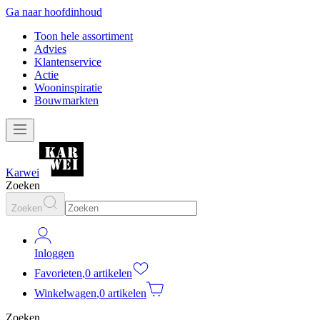
Ga naar hoofdinhoud
Toon hele assortiment
Advies
Klantenservice
Actie
Wooninspiratie
Bouwmarkten
Karwei
Zoeken
Zoeken
Inloggen
Favorieten
,
0 artikelen
Winkelwagen
,
0 artikelen
Zoeken