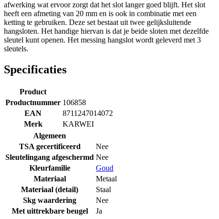
afwerking wat ervoor zorgt dat het slot langer goed blijft. Het slot
heeft een afmeting van 20 mm en is ook in combinatie met een
ketting te gebruiken. Deze set bestaat uit twee gelijksluitende
hangsloten. Het handige hiervan is dat je beide sloten met dezelfde
sleutel kunt openen. Het messing hangslot wordt geleverd met 3
sleutels.
Specificaties
Product
Productnummer
106858
EAN
8711247014072
Merk
KARWEI
Algemeen
TSA gecertificeerd
Nee
Sleutelingang afgeschermd
Nee
Kleurfamilie
Goud
Materiaal
Metaal
Materiaal (detail)
Staal
Skg waardering
Nee
Met uittrekbare beugel
Ja