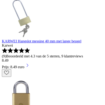
KARWEI Hangslot messing 40 mm met lange beugel
Karwei
(
9
)
Beoordeeld met 4.3 van de 5 sterren, 9 klantreviews
8
.
49
Prijs: 8.49 euro