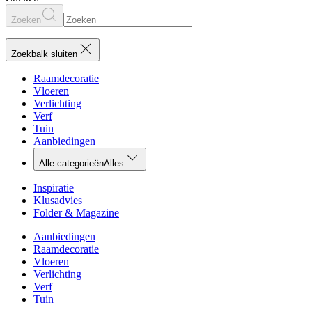
Zoeken
Zoekbalk sluiten
Raamdecoratie
Vloeren
Verlichting
Verf
Tuin
Aanbiedingen
Alle categorieën
Alles
Inspiratie
Klusadvies
Folder & Magazine
Aanbiedingen
Raamdecoratie
Vloeren
Verlichting
Verf
Tuin