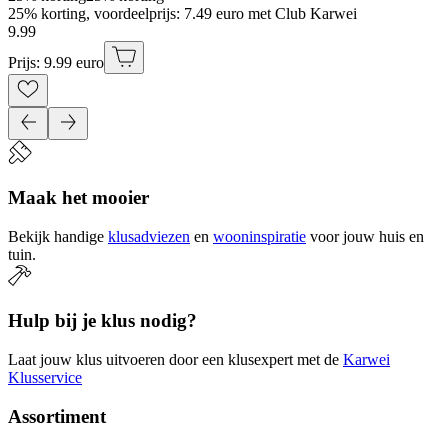
25% korting, voordeelprijs: 7.49 euro met Club Karwei
9
.
99
Prijs: 9.99 euro
Maak het mooier
Bekijk handige
klusadviezen
en
wooninspiratie
voor jouw huis en
tuin.
Hulp bij je klus nodig?
Laat jouw klus uitvoeren door een klusexpert met de
Karwei
Klusservice
Assortiment