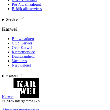
PostNL afhaalpunt
Bekijk alle services
Services
Karwei
Bouwmarkten
Club Karwei
Over Karwei
Klantenservice
Duurzaamheid
Vacatures
Nieuwsbrief
Karwei
Karwei
©
2026
Intergamma B.V.
-
Algemene voorwaarden