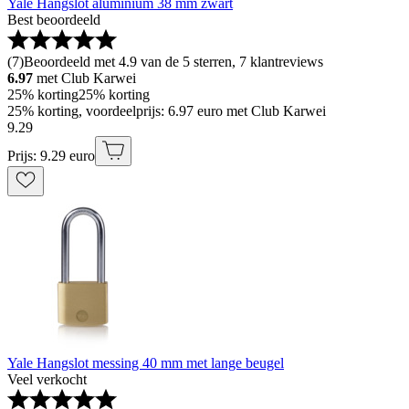
Yale Hangslot aluminium 38 mm zwart
Best beoordeeld
(
7
)
Beoordeeld met 4.9 van de 5 sterren, 7 klantreviews
6.97
met Club Karwei
25% korting
25% korting
25% korting, voordeelprijs: 6.97 euro met Club Karwei
9
.
29
Prijs: 9.29 euro
Yale Hangslot messing 40 mm met lange beugel
Veel verkocht