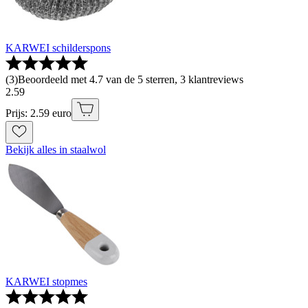
KARWEI schilderspons
(
3
)
Beoordeeld met 4.7 van de 5 sterren, 3 klantreviews
2
.
59
Prijs: 2.59 euro
Bekijk alles in staalwol
KARWEI stopmes