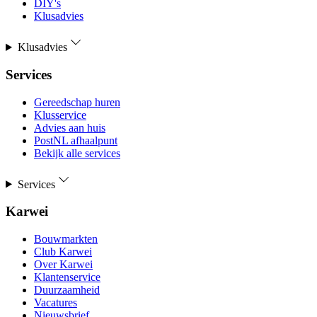
DIY's
Klusadvies
Klusadvies
Services
Gereedschap huren
Klusservice
Advies aan huis
PostNL afhaalpunt
Bekijk alle services
Services
Karwei
Bouwmarkten
Club Karwei
Over Karwei
Klantenservice
Duurzaamheid
Vacatures
Nieuwsbrief