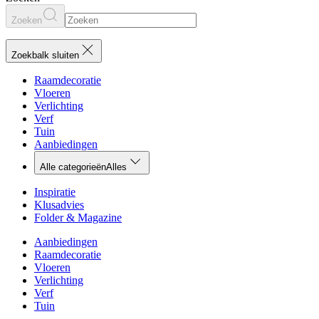
Zoeken
Zoekbalk sluiten
Raamdecoratie
Vloeren
Verlichting
Verf
Tuin
Aanbiedingen
Alle categorieën
Alles
Inspiratie
Klusadvies
Folder & Magazine
Aanbiedingen
Raamdecoratie
Vloeren
Verlichting
Verf
Tuin