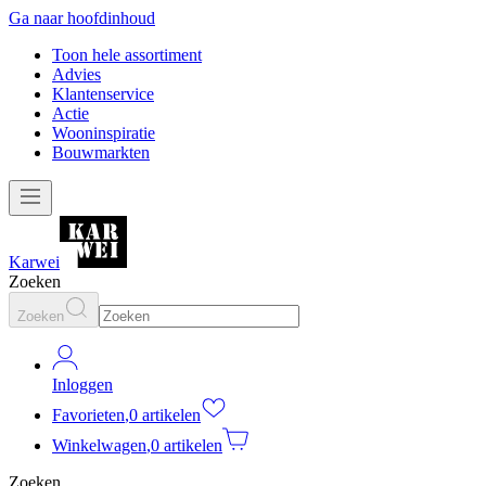
Ga naar hoofdinhoud
Toon hele assortiment
Advies
Klantenservice
Actie
Wooninspiratie
Bouwmarkten
Karwei
Zoeken
Zoeken
Inloggen
Favorieten
,
0 artikelen
Winkelwagen
,
0 artikelen
Zoeken