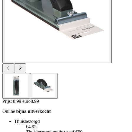
Prijs: 8.99 euro
8
.
99
Online
bijna uitverkocht
Thuisbezorgd
€4.95
Thuisbezorgd gratis vanaf €50