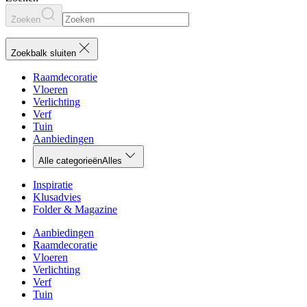
Zoeken
Zoekbalk sluiten
Raamdecoratie
Vloeren
Verlichting
Verf
Tuin
Aanbiedingen
Alle categorieën
Alles
Inspiratie
Klusadvies
Folder & Magazine
Aanbiedingen
Raamdecoratie
Vloeren
Verlichting
Verf
Tuin