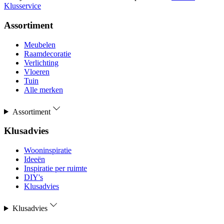
Klusservice
Assortiment
Meubelen
Raamdecoratie
Verlichting
Vloeren
Tuin
Alle merken
Assortiment
Klusadvies
Wooninspiratie
Ideeën
Inspiratie per ruimte
DIY's
Klusadvies
Klusadvies