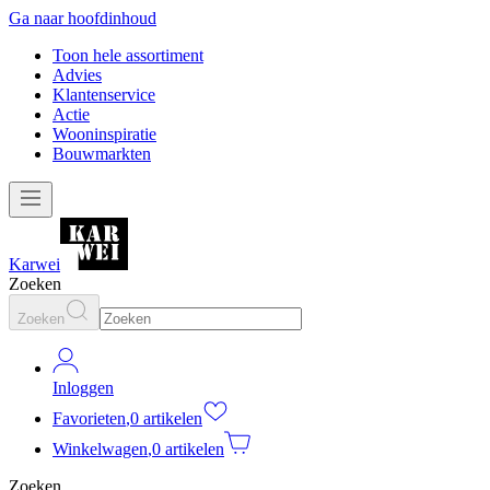
Ga naar hoofdinhoud
Toon hele assortiment
Advies
Klantenservice
Actie
Wooninspiratie
Bouwmarkten
Karwei
Zoeken
Zoeken
Inloggen
Favorieten
,
0 artikelen
Winkelwagen
,
0 artikelen
Zoeken