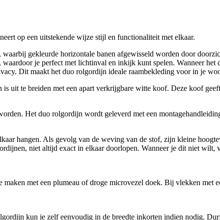
t op een uitstekende wijze stijl en functionaliteit met elkaar.
n, waarbij gekleurde horizontale banen afgewisseld worden door doorzic
ardoor je perfect met lichtinval en inkijk kunt spelen. Wanneer het duo 
rivacy. Dit maakt het duo rolgordijn ideale raambekleding voor in je w
s uit te breiden met een apart verkrijgbare witte koof. Deze koof geeft 
d worden. Het duo rolgordijn wordt geleverd met een montagehandleidin
lkaar hangen. Als gevolg van de weving van de stof, zijn kleine hoogte
dijnen, niet altijd exact in elkaar doorlopen. Wanneer je dit niet wilt
j te maken met een plumeau of droge microvezel doek. Bij vlekken met
rdijn kun je zelf eenvoudig in de breedte inkorten indien nodig. Durf je