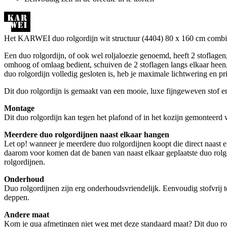
Het KARWEI duo rolgordijn wit structuur (4404) 80 x 160 cm combineer
Een duo rolgordijn, of ook wel roljaloezie genoemd, heeft 2 stoflage
omhoog of omlaag bedient, schuiven de 2 stoflagen langs elkaar heen, wa
duo rolgordijn volledig gesloten is, heb je maximale lichtwering en p
Dit duo rolgordijn is gemaakt van een mooie, luxe fijngeweven stof en i
Montage
Dit duo rolgordijn kan tegen het plafond of in het kozijn gemonteer
Meerdere duo rolgordijnen naast elkaar hangen
Let op! wanneer je meerdere duo rolgordijnen koopt die direct naast e
daarom voor komen dat de banen van naast elkaar geplaatste duo rolgor
rolgordijnen.
Onderhoud
Duo rolgordijnen zijn erg onderhoudsvriendelijk. Eenvoudig stofvri
deppen.
Andere maat
Kom je qua afmetingen niet weg met deze standaard maat? Dit duo rolgo