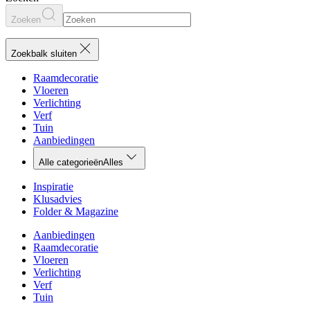
Zoeken
Zoekbalk sluiten
Raamdecoratie
Vloeren
Verlichting
Verf
Tuin
Aanbiedingen
Alle categorieën
Alles
Inspiratie
Klusadvies
Folder & Magazine
Aanbiedingen
Raamdecoratie
Vloeren
Verlichting
Verf
Tuin