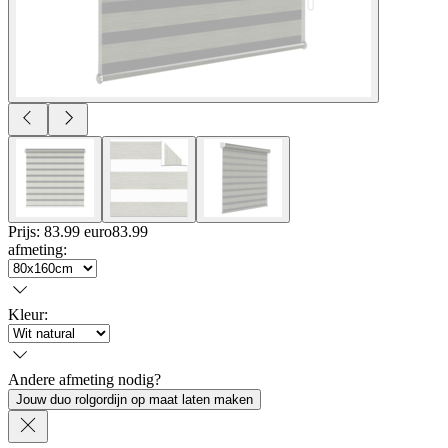
Prijs: 83.99 euro
83
.
99
afmeting
:
Kleur
:
Andere afmeting nodig?
Jouw duo rolgordijn op maat laten maken