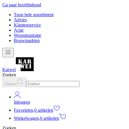
Ga naar hoofdinhoud
Toon hele assortiment
Advies
Klantenservice
Actie
Wooninspiratie
Bouwmarkten
Karwei
Zoeken
Zoeken
Inloggen
Favorieten
,
0 artikelen
Winkelwagen
,
0 artikelen
Zoeken