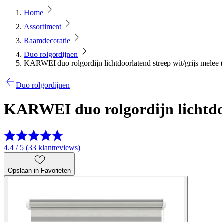
Home
Assortiment
Raamdecoratie
Duo rolgordijnen
KARWEI duo rolgordijn lichtdoorlatend streep wit/grijs melee
Duo rolgordijnen
KARWEI duo rolgordijn lichtdoo
4.4 / 5 (33 klantreviews)
Opslaan in Favorieten