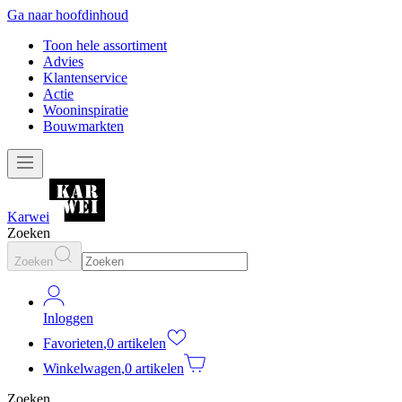
Ga naar hoofdinhoud
Toon hele assortiment
Advies
Klantenservice
Actie
Wooninspiratie
Bouwmarkten
Karwei
Zoeken
Zoeken
Inloggen
Favorieten
,
0 artikelen
Winkelwagen
,
0 artikelen
Zoeken