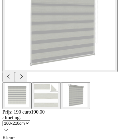
Prijs: 190 euro
190
.
00
afmeting
:
Kleur
: