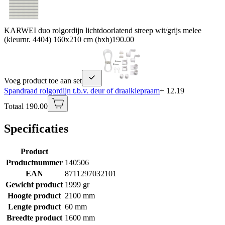
KARWEI duo rolgordijn lichtdoorlatend streep wit/grijs melee
(kleurnr. 4404) 160x210 cm (bxh)
190.00
Voeg product toe aan set
Spandraad rolgordijn t.b.v. deur of draaikiepraam
+ 12.19
Totaal 190.00
Specificaties
Product
Productnummer
140506
EAN
8711297032101
Gewicht product
1999 gr
Hoogte product
2100 mm
Lengte product
60 mm
Breedte product
1600 mm