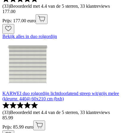
(
33
)
Beoordeeld met 4.4 van de 5 sterren, 33 klantreviews
177
.
00
Prijs: 177.00 euro
Bekijk alles in duo rolgordijn
KARWEI duo rolgordijn lichtdoorlatend streep wit/grijs melee
(kleurnr. 4404) 60x210 cm (bxh)
(
33
)
Beoordeeld met 4.4 van de 5 sterren, 33 klantreviews
85
.
99
Prijs: 85.99 euro