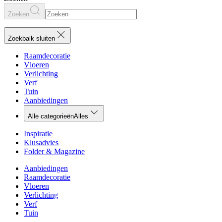
Zoeken
Zoekbalk sluiten
Raamdecoratie
Vloeren
Verlichting
Verf
Tuin
Aanbiedingen
Alle categorieën
Alles
Inspiratie
Klusadvies
Folder & Magazine
Aanbiedingen
Raamdecoratie
Vloeren
Verlichting
Verf
Tuin