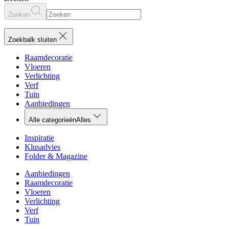
Zoeken
Zoekbalk sluiten
Raamdecoratie
Vloeren
Verlichting
Verf
Tuin
Aanbiedingen
Alle categorieën
Alles
Inspiratie
Klusadvies
Folder & Magazine
Aanbiedingen
Raamdecoratie
Vloeren
Verlichting
Verf
Tuin