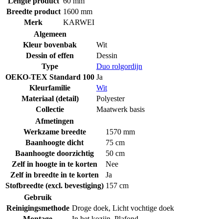
Lengte product
60 mm
Breedte product
1600 mm
Merk
KARWEI
Algemeen
Kleur bovenbak
Wit
Dessin of effen
Dessin
Type
Duo rolgordijn
OEKO-TEX Standard 100
Ja
Kleurfamilie
Wit
Materiaal (detail)
Polyester
Collectie
Maatwerk basis
Afmetingen
Werkzame breedte
1570 mm
Baanhoogte dicht
75 cm
Baanhoogte doorzichtig
50 cm
Zelf in hoogte in te korten
Nee
Zelf in breedte in te korten
Ja
Stofbreedte (excl. bevestiging)
157 cm
Gebruik
Reinigingsmethode
Droge doek
,
Licht vochtige doek
Montage
In het kozijn
,
Plafond