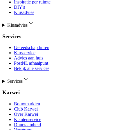
Inspiratie per ruimte
DIY's
Klusadvies
Klusadvies
Services
Gereedschap huren
Klusservice
Advies aan huis
PostNL afhaalpunt
Bekijk alle services
Services
Karwei
Bouwmarkten
Club Karwei
Over Karwei
Klantenservice
Duurzaamheid
Vacatures