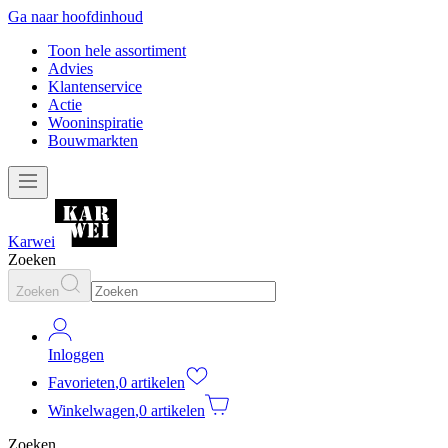
Ga naar hoofdinhoud
Toon hele assortiment
Advies
Klantenservice
Actie
Wooninspiratie
Bouwmarkten
Karwei
Zoeken
Zoeken
Inloggen
Favorieten
,
0 artikelen
Winkelwagen
,
0 artikelen
Zoeken