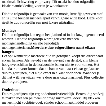
maximale lichtwering en privacy. Dit maakt het duo rolgordijn
ideale raambekleding voor in je woonkamer.
Dit duo rolgordijn is gemaakt van een mooie, luxe fijngeweven stof
en is uit te breiden met een apart verkrijgbare witte koof. Deze koof
geeft je duo rolgordijn een nog luxere uitstraling.
Montage
Dit duo rolgordijn kan tegen het plafond of in het kozijn gemonteerd
worden. Het duo rolgordijn wordt geleverd met een
montagehandleiding en alle benodigde
montagematerialen.
Meerdere duo rolgordijnen naast elkaar
hangen
Let op! wanneer je meerdere duo rolgordijnen koopt die direct naast
elkaar hangen. Als gevolg van de weving van de stof, zijn kleine
hoogteverschillen in de horizontale banen niet te voorkomen. Het
kan daarom voor komen dat de banen van naast elkaar geplaatste
duo rolgordijnen, niet altijd exact in elkaar doorlopen. Wanneer je
dit niet wilt, verwijzen we je door naar onze maatwerk Plus collectie
duo rolgordijnen.
Onderhoud
Duo rolgordijnen zijn erg onderhoudsvriendelijk. Eenvoudig stofvrij
te maken met een plumeau of droge microvezel doek. Bij vlekken
met een licht vochtige doek zónder schoonmaakmiddel proberen