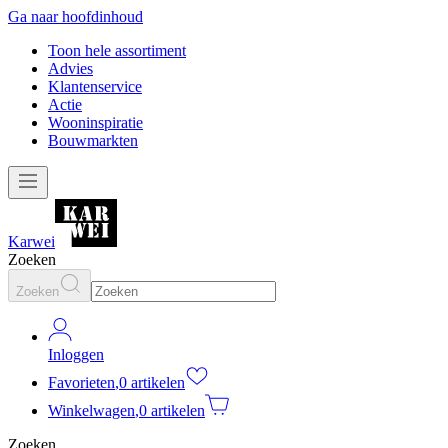
Ga naar hoofdinhoud
Toon hele assortiment
Advies
Klantenservice
Actie
Wooninspiratie
Bouwmarkten
Karwei
Zoeken
Zoeken
Inloggen
Favorieten
,
0 artikelen
Winkelwagen
,
0 artikelen
Zoeken