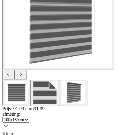
Prijs: 91.99 euro
91
.
99
afmeting
:
Kleur
: