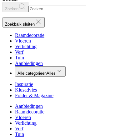
Zoeken
Zoekbalk sluiten
Raamdecoratie
Vloeren
Verlichting
Verf
Tuin
Aanbiedingen
Alle categorieën
Alles
Inspiratie
Klusadvies
Folder & Magazine
Aanbiedingen
Raamdecoratie
Vloeren
Verlichting
Verf
Tuin