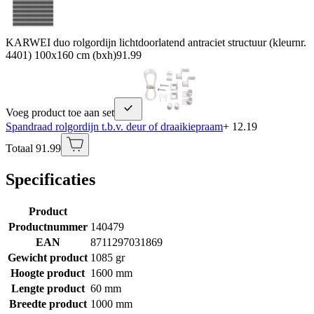
KARWEI duo rolgordijn lichtdoorlatend antraciet structuur (kleurnr.
4401) 100x160 cm (bxh)
91.99
Voeg product toe aan set
Spandraad rolgordijn t.b.v. deur of draaikiepraam
+ 12.19
Totaal 91.99
Specificaties
Product
Productnummer
140479
EAN
8711297031869
Gewicht product
1085 gr
Hoogte product
1600 mm
Lengte product
60 mm
Breedte product
1000 mm