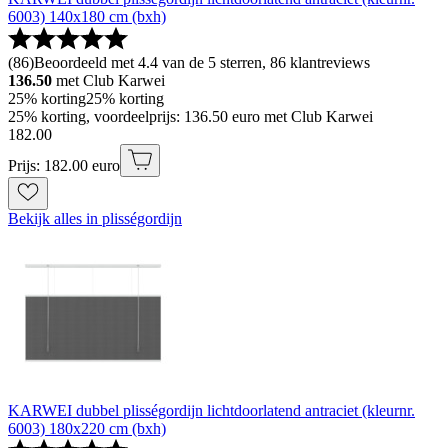
6003) 140x180 cm (bxh)
(
86
)
Beoordeeld met 4.4 van de 5 sterren, 86 klantreviews
136.50
met Club Karwei
25% korting
25% korting
25% korting, voordeelprijs: 136.50 euro met Club Karwei
182
.
00
Prijs: 182.00 euro
Bekijk alles in plisségordijn
KARWEI dubbel plisségordijn lichtdoorlatend antraciet (kleurnr.
6003) 180x220 cm (bxh)