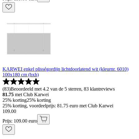
KARWEI enkel plisségordijn lichtdoorlatend wit (kleurnr. 6010)
100x180 cm (bxh)
(
83
)
Beoordeeld met 4.2 van de 5 sterren, 83 klantreviews
81.75
met Club Karwei
25% korting
25% korting
25% korting, voordeelprijs: 81.75 euro met Club Karwei
109
.
00
Prijs: 109.00 euro