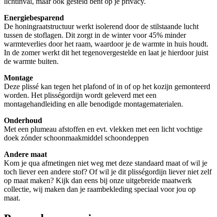
lichtinval, maar ook gesteld bent op je privacy.
Energiebesparend
De honingraatstructuur werkt isolerend door de stilstaande lucht
tussen de stoflagen. Dit zorgt in de winter voor 45% minder
warmteverlies door het raam, waardoor je de warmte in huis houdt.
In de zomer werkt dit het tegenovergestelde en laat je hierdoor juist
de warmte buiten.
Montage
Deze plissé kan tegen het plafond of in of op het kozijn gemonteerd
worden. Het plisségordijn wordt geleverd met een
montagehandleiding en alle benodigde montagematerialen.
Onderhoud
Met een plumeau afstoffen en evt. vlekken met een licht vochtige
doek zónder schoonmaakmiddel schoondeppen
Andere maat
Kom je qua afmetingen niet weg met deze standaard maat of wil je
toch liever een andere stof? Of wil je dit plisségordijn liever niet zelf
op maat maken? Kijk dan eens bij onze uitgebreide maatwerk
collectie, wij maken dan je raambekleding speciaal voor jou op
maat.