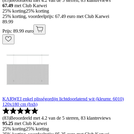
(
83
)
Beoordeeld met 4.2 van de 5 sterren, 83 klantreviews
67.49
met Club Karwei
25% korting
25% korting
25% korting, voordeelprijs: 67.49 euro met Club Karwei
89
.
99
Prijs: 89.99 euro
KARWEI enkel plisségordijn lichtdoorlatend wit (kleurnr. 6010)
120x180 cm (bxh)
(
83
)
Beoordeeld met 4.2 van de 5 sterren, 83 klantreviews
95.25
met Club Karwei
25% korting
25% korting