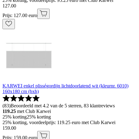
25% korting, voordeelprijs: 95.25 euro met Club Karwei
127
.
00
Prijs: 127.00 euro
KARWEI enkel plisségordijn lichtdoorlatend wit (kleurnr. 6010)
160x180 cm (bxh)
(
83
)
Beoordeeld met 4.2 van de 5 sterren, 83 klantreviews
119.25
met Club Karwei
25% korting
25% korting
25% korting, voordeelprijs: 119.25 euro met Club Karwei
159
.
00
Prijs: 159.00 euro