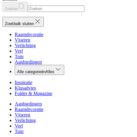
Zoeken
Zoekbalk sluiten
Raamdecoratie
Vloeren
Verlichting
Verf
Tuin
Aanbiedingen
Alle categorieën
Alles
Inspiratie
Klusadvies
Folder & Magazine
Aanbiedingen
Raamdecoratie
Vloeren
Verlichting
Verf
Tuin