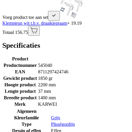
Voeg product toe aan set
Klemsteun wit t.b.v. draaikiepraam
+ 19.19
Totaal 156.75
Specificaties
Product
Productnummer
545040
EAN
8711297424746
Gewicht product
1850 gr
Hoogte product
2200 mm
Lengte product
37 mm
Breedte product
1400 mm
Merk
KARWEI
Algemeen
Kleurfamilie
Grijs
Type
Plisségordijn
Dessin of effen
Effen