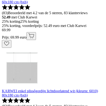
60x180 cm (bxh)
(
83
)
Beoordeeld met 4.2 van de 5 sterren, 83 klantreviews
52.49
met Club Karwei
25% korting
25% korting
25% korting, voordeelprijs: 52.49 euro met Club Karwei
69
.
99
Prijs: 69.99 euro
KARWEI enkel plisségordijn lichtdoorlatend wit (kleurnr. 6010)
80x180 cm (bxh)