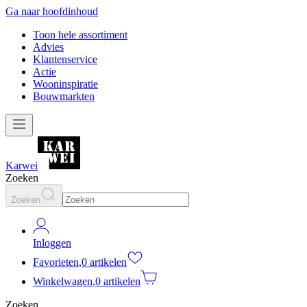
Ga naar hoofdinhoud
Toon hele assortiment
Advies
Klantenservice
Actie
Wooninspiratie
Bouwmarkten
Karwei
Zoeken
Zoeken
Inloggen
Favorieten
,
0 artikelen
Winkelwagen
,
0 artikelen
Zoeken